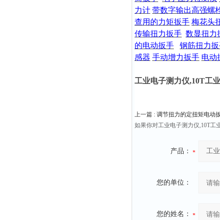
力计
带数字输出高强螺
查用的力矩扳手
梅花头
传输扭力扳手
数显扭力
的电动扳手
钢筋
扭力扳
感器
手动增力扳手
电动
工业电子测力仪,10T工
上一篇 :
调节扭力的定扭矩电动扳手12
如果你对工业电子测力仪,10T
产品：
您的单位：
您的姓名：