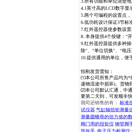
3.所有功能和单位清楚
4.1英寸高的LCD数字
5.两个可编程的设置点
6.低功耗设计保证3节标
7.红外遥控器使参数设
8. 本身提供4个按键：“
9.红外遥控器提供多种操作
除"、“单位切换"、“电压
10.提供通用的单位，便
恒刚发货需知：
⑴本公司所售产品均为*
递物流途中损坏)。货物
⑵本公司默认汇通，中
要第二天到，可发顺丰
我司还销售的有：
标准
试仪器
气缸轴扭矩测量
测量圆螺母的扭力值的
阀门用的扭矩仪
钢管脚
筒扳手
电子压力检测仪