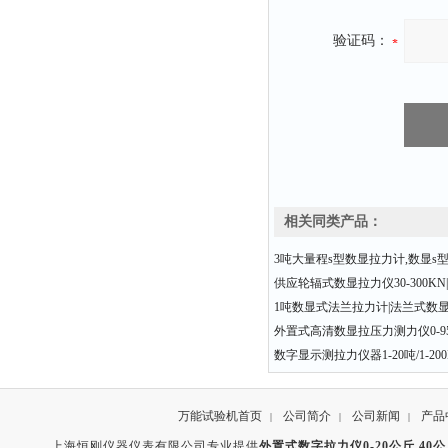
验证码：
相关同类产品：
3吨大量程s型数显拉力计,数显s
供应轮辐式数显拉力仪30-300KN|S
1吨数显式法兰拉力计|法兰式数
外置式高清数显拉压力测力仪0-95
数字显示测拉力仪器1-20吨/1-20
万能试验机首页
公司简介
公司新闻
产品
|
|
|
上海恒刚仪器仪表有限公司专业提供
外置式数字拉力仪0-20公斤 40公