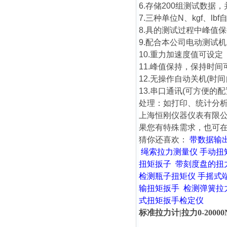
6.存储200组测试数
7.三种单位N、kgf、lb
8.具的测试过程中峰值
9.配合本公司电动测试
10.重力加速度值可设定
11.峰值保持，保持时间可
12.无操作自动关机(时间
13.串口通讯(可方便
处理：如打印、统计分
上海恒刚仪器仪表有限
果您有特殊需求，也可
猜你还喜欢：
带数据输
绳索拉力测量仪
手动扭
扭矩扳子
带刻度盘的扭
检测瓶子扭矩仪
手摇式
输扭矩扳手
检测弹簧拉
式扭矩扳手检定仪
标准拉力计|拉力0-200