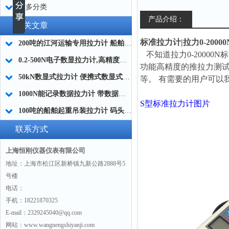
更多分类
产品介绍：
相关文章
标准拉力计|拉力0-200
200吨的江河运输专用拉力计 船舶拖运拉力计 河道起重拉力计厂家
不知道
拉力0-20000N
标
0.2-500N电子数显拉力计,高精度数字拉力计,非标拉力计厂家
功能高精度的推拉力测
50kN数显式拉力计 便携式数显式拉力计 数显式大屏幕拉力计品牌
等。 有需要的用户可以我
1000N能记录数据拉力计 带数据记录功能的测力计 智能拉力计厂家
S型标准拉力计图片
100吨的船舶起重吊装拉力计 码头船用拉力测试仪 海洋工程船用拉力计品牌
联系方式
上海恒刚仪器仪表有限公司
地址：上海市松江区新桥镇九新公路2888号5
号楼
电话：
手机：18221870325
E-mail：2329245040@qq.com
网站：www.wangnengshiyanji.com