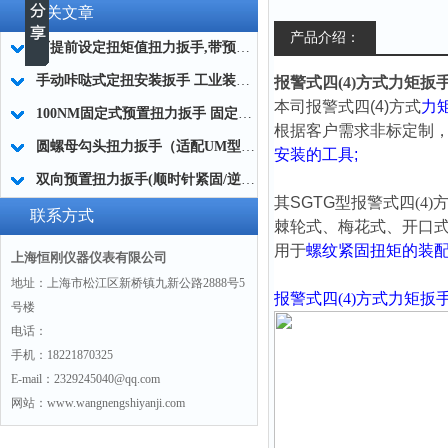
相关文章
产品介绍：
可提前设定扭矩值扭力扳手,带预设锁定扭力扳手防止过拧厂家
手动咔哒式定扭安装扳手 工业装配咔哒式扭矩安装工具100NM
报警式四(4)方式力矩扳手0-1
本司报警式四(4)方式
力
100NM固定式预置扭力扳手 固定预置型扭矩扳手 不可调预置式扭力扳手
根据客户需求非标定制，
圆螺母勾头扭力扳手（适配UM型螺母，汽车变速箱维修专用）
安装的工具;
双向预置扭力扳手(顺时针紧固/逆时针反螺纹安装)
其SGTG型
报警式四(4)
联系方式
棘轮式、梅花式、开口式
用于
螺纹紧固扭矩的装
上海恒刚仪器仪表有限公司
地址：上海市松江区新桥镇九新公路2888号5
报警式四(4)方式力矩扳
号楼
电话：
手机：18221870325
E-mail：2329245040@qq.com
网站：www.wangnengshiyanji.com