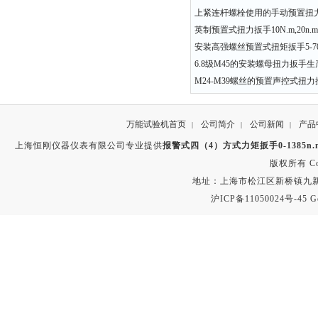
上紧连杆螺栓使用的手动预置扭
英制预置式扭力扳手10N.m,20n.m,
安装高强螺丝预置式扭矩扳手5-70
6.8级M45的安装螺母扭力扳手生
M24-M39螺丝的预置声控式扭
万能试验机首页
公司简介
公司新闻
产品
|
|
|
上海恒刚仪器仪表有限公司专业提供
报警式四（4）方式力矩扳手0-1385n.m 
版权所有 Copyr
地址：上海市松江区新桥镇九新公路2
沪ICP备11050024号-45
G