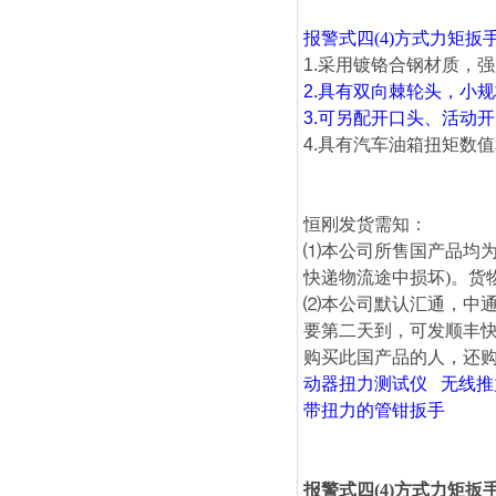
报警式四(4)方式力矩扳
1.采用镀铬合钢材质，
2.具有双向棘轮头，小
3.可另配开口头、活动
4.具有
汽车油箱
扭矩数值
恒刚发货需知：
⑴本公司所售国产品均为
快递物流途中损坏)。货
⑵本公司默认汇通，中
要第二天到，可发顺丰
购买此国产品的人，还
动器扭力测试仪
无线推
带扭力的管钳扳手
报警式四(4)方式力矩扳手0-1