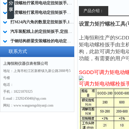
高强螺栓拧紧用电动定扭矩扳手,大型紧固件拧紧电动扭矩扳手厂家
产品介绍：
高度螺栓打紧用电动定扭矩扳手工具50-5000Nm
打M24内六角的数显定扭矩扳手,1200N.m大扭矩数显定扭矩扳手
设置力矩拧螺栓工具(
汽车装配线上的定扭矩扳手,定扭矩电动扳手汽车装配线上的
上海恒刚生产的
SGD
于钢结构桥梁安装螺栓的电动定扭矩扳手1200N.m
矩电动螺栓扳手
由主
构，此款
可调力矩电
联系方式
功能，有需要的用户
上海恒刚仪器仪表有限公司
地址：上海市松江区新桥镇九新公路2888号5
SGDD
可调力矩电动
号楼
可调力矩电动螺栓扳
电话：
手机：18221870325
E-mail：2329245040@qq.com
网站：www.wangnengshiyanji.com