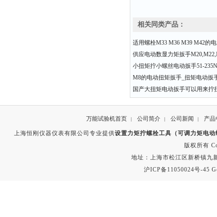
相关同类产品：
适用螺栓M33 M36 M39 M42
供应电动数显力矩扳手M20,M22,M2
小扭矩拧小螺丝电动扳手51-235
M8的电动扭矩扳手_扭矩电动扳手
国产大扭矩电动扳手可以用来拧
万能试验机首页
公司简介
公司新闻
产品
|
|
|
上海恒刚仪器仪表有限公司专业提供
设置力矩拧螺栓工具（可调力矩电动
版权所有 Copyr
地址：上海市松江区新桥镇九新公路2
沪ICP备11050024号-45
G