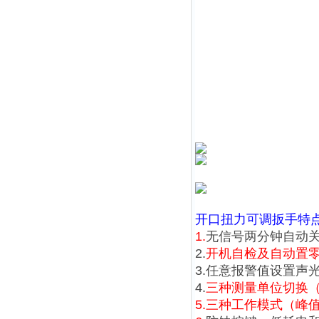
开口
扭力可调扳手
特
1.
无信号两分钟自动关
2.
开机自检及自动置
3.任意报警值设置声
4.
三种测量单位切换（N.m、
5.
三种工作模式（峰