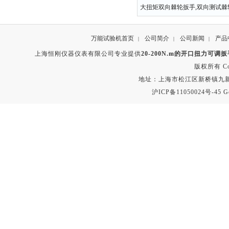
大扭矩双向棘轮扳手,双向测试棘
万能试验机首页
公司简介
公司新闻
产品
|
|
|
上海恒刚仪器仪表有限公司专业提供
20-200N.m的开口扭力可调
版权所有 Copyr
地址：上海市松江区新桥镇九新公路2
沪ICP备11050024号-45
G