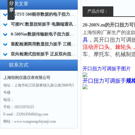
相关文章
产品介绍：
SGTST-500能存数据的电子扭力扳手 带工作记录的智能扭力扳手厂家
可接PC数显扭矩扳手 电脑端通讯力矩扳手 数据上传电脑电子扭力扳手厂家
20-200N.m的开口扭
上海恒刚厂家生产的这款
0-500Nm数据传输款电子扭力扳手,信号输出追溯扭矩值的扭矩扳手
具，
其开口扭力可调
装配检测两用数显扭力扳手 三模式切换扭矩扳手 工业紧固测量力矩扳手品牌
活动开口头、
棘轮头
车、摩托车、机械制
双向检测式扭矩扳手 正反双向扭力测试检测扳手 正旋反旋力矩扳手厂家
联系方式
开口扭力可调扳手图片
上海恒刚仪器仪表有限公司
开口扭力可调扳手
规
地址：上海市松江区新桥镇九新公路2888号5
号楼
电话：
手机：18221870325
E-mail：2329245040@qq.com
网站：www.wangnengshiyanji.com