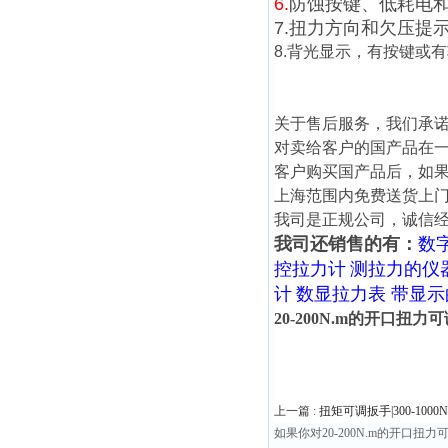
6.
防蚀按键、低耗电
7.扭力方向和欠压提
8.背光显示，有按键或
关于售后服务，我们承
对卖给客户的国产品在
客户购买国产品后，如
上海范围内免费送货上
我司是正规公司，诚信
我司还销售的有：
数
控拉力计
测拉力的仪
计
数显拉力表 带显
20-200N.m的开口扭
上一篇 :
扭矩可调扳手|300-100
如果你对20-200N.m的开