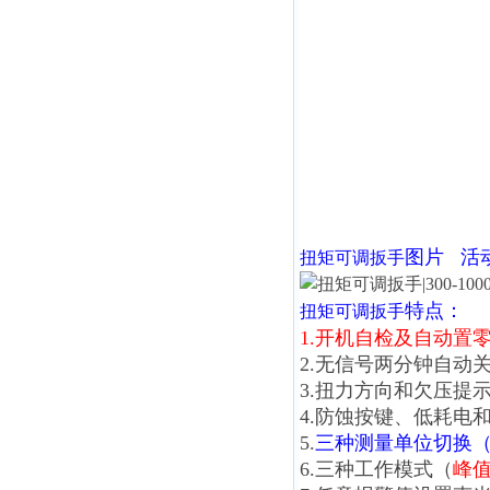
图片
活
扭矩可调扳手
特点：
扭矩可调扳手
1.开机自检及自动置
2.无信号两分钟自动
3.扭力方向和欠压提
4.防蚀按键、低耗电
5.
三种测量单位切换（N.m、
6.三种工作模式（
峰