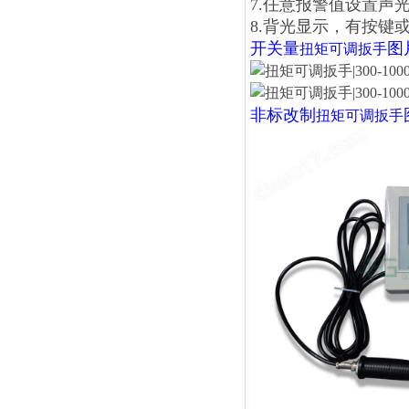
7.任意报警值设置声
8.背光显示，有按键
开关量
图
扭矩可调扳手
非标改制
扭矩可调扳手