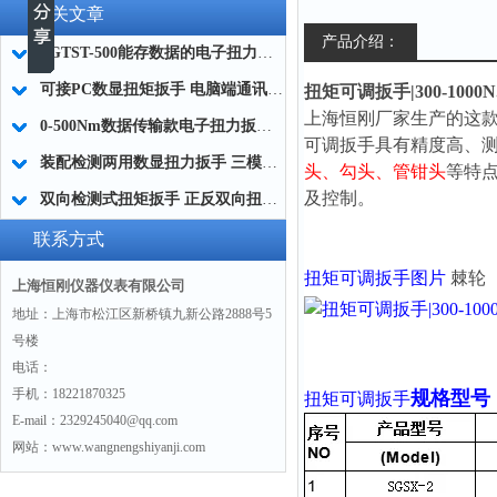
相关文章
产品介绍：
SGTST-500能存数据的电子扭力扳手 带工作记录的智能扭力扳手厂家
可接PC数显扭矩扳手 电脑端通讯力矩扳手 数据上传电脑电子扭力扳手厂家
扭矩可调扳手|300-100
上海恒刚厂家生产的这款
0-500Nm数据传输款电子扭力扳手,信号输出追溯扭矩值的扭矩扳手
可调扳手
具有精度高、
装配检测两用数显扭力扳手 三模式切换扭矩扳手 工业紧固测量力矩扳手品牌
头、勾头、管钳头
等特
及控制。
双向检测式扭矩扳手 正反双向扭力测试检测扳手 正旋反旋力矩扳手厂家
联系方式
扭矩可调扳手
图片
棘轮
上海恒刚仪器仪表有限公司
地址：上海市松江区新桥镇九新公路2888号5
号楼
电话：
手机：18221870325
规格型号
扭矩可调扳手
E-mail：2329245040@qq.com
网站：www.wangnengshiyanji.com