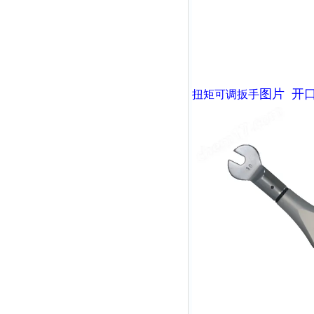
图片
开
扭矩可调扳手