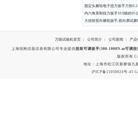
固定头棘轮电子扭力扳手力矩0.2-3
内六角英制扭力扳手10.9级的什
大扭矩双向棘轮扳手,双向测试棘
万能试验机首页
公司简介
公司新闻
产品
|
|
|
上海恒刚仪器仪表有限公司专业提供
扭矩可调扳手|300-1000N.m可
版权所有 Copyr
地址：上海市松江区新桥镇九新公路2
沪ICP备11050024号-45
G