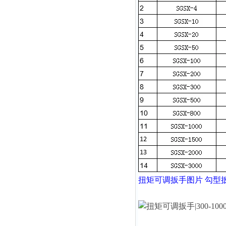
扭矩可调扳手
图片 勾型