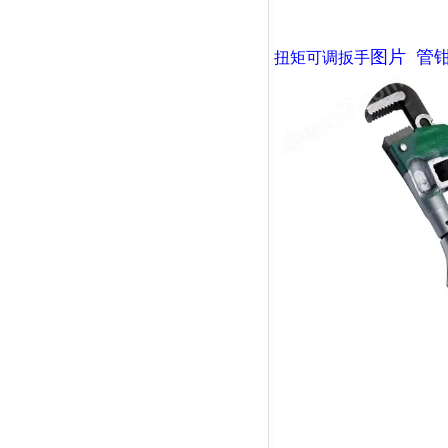
图片
管
扭矩可调扳手