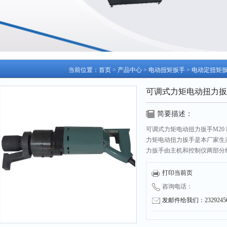
当前位置：
首页
>
产品中心
>
电动扭矩扳手
>
电动定扭矩
可调式力矩电动扭力扳手M2
简要描述：
可调式力矩电动扭力扳手M20 M
力矩电动扭力扳手是本厂家生
力扳手由主机和控制仪两部分
构，此款动螺栓枪是装配螺纹
能，有需要的用户可以我们！
打印当前页
咨询电话：
发邮件给我们：232924504