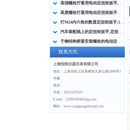
高强螺栓拧紧用电动定扭矩扳手,大型紧固件拧紧电动扭矩扳手厂家
高度螺栓打紧用电动定扭矩扳手工具50-5000Nm
打M24内六角的数显定扭矩扳手,1200N.m大扭矩数显定扭矩扳手
汽车装配线上的定扭矩扳手,定扭矩电动扳手汽车装配线上的
于钢结构桥梁安装螺栓的电动定扭矩扳手1200N.m
联系方式
上海恒刚仪器仪表有限公司
地址：上海市松江区新桥镇九新公路2888号5
号楼
电话：
手机：18221870325
E-mail：2329245040@qq.com
网站：www.wangnengshiyanji.com