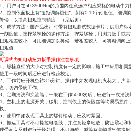
1、用户可在50-3500Nm的范围内任意选择相应规格的
电动牛力
2、控制仪面板上有“扭矩调解旋钮"。刻有0-10个刻度值。细
补偿，以提高扭矩控制精度。（见后页）
3、调节方法：国产品出厂时带有扭矩测试数据卡片，供用户标
一刻度值，按拧紧螺栓的操作方法，拧紧螺栓，用测力扳手或其
扭矩相差较小，可用细调加以补偿，若相差较大，可将粗调向上
扭矩值。
可调式力矩电动扭力扳手
操作注意事项
1、螺栓直径的大小对控制精度有一定的影响，施工中应用相同
使用一段时间后还应进行检验校定。
2、工作前应开机空转3-5分钟。操作中如发现电机火花大，声
查，切勿带病工作。
3、定期清洗和换油脂，一般在工作5000次后，应进行一次清
4、主机上的电源开关，碳刷，控制仪上的保险丝等均属易损件
换。
5、使用中如发现工具上的螺钉松动，应及时紧固。
6、搬运工具时不可提拉电缆线，并注意轻拿轻放，防止震动和
现受潮应及时进行干燥处理。不可与酸、碱等有害物质气体接触