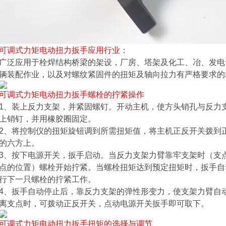
可调式力矩电动扭力扳手
应用行业：
广泛应用于栓焊结构桥梁的架设，厂房、塔架及化工、冶、发电
辆装配作业，以及对螺纹紧固件的扭矩及轴向拉力有严格要求的
可调式力矩电动扭力扳手
螺栓的拧紧操作
1、装上反力支架，并紧固螺钉。开动主机，使方头销孔与反力
上销钉，并用橡胶圈固定。
2、将控制仪的扭矩旋钮调到所需扭矩值，将主机正反开关拨到
的六方上。
3、按下电源开关，扳手启动。当反力支架力臂靠牢支架时（支
点的位置）螺栓开始拧紧。当螺栓扭矩达到预定扭矩时，扳手自
行下一只螺栓的拧紧工作。
4、扳手自动停止后，靠反力支架的弹性形变力，使支架力臂自
离支点时，可拨动正反开关，点动电源开关扳手即可取下。
可调式力矩电动扭力扳手
扭矩的选择与调节