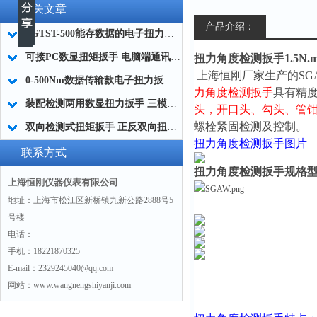
相关文章
产品介绍：
SGTST-500能存数据的电子扭力扳手 带工作记录的智能扭力扳手厂家
可接PC数显扭矩扳手 电脑端通讯力矩扳手 数据上传电脑电子扭力扳手厂家
扭力角度检测扳手1.5N.m
上海恒刚厂家生产的SG
0-500Nm数据传输款电子扭力扳手,信号输出追溯扭矩值的扭矩扳手
力角度检测扳手
具有精
装配检测两用数显扭力扳手 三模式切换扭矩扳手 工业紧固测量力矩扳手品牌
头，
开口头、勾头、管
螺栓紧固检测及控制。
双向检测式扭矩扳手 正反双向扭力测试检测扳手 正旋反旋力矩扳手厂家
扭力角度检测扳手
图片
联系方式
扭力角度检测扳手规格
上海恒刚仪器仪表有限公司
地址：上海市松江区新桥镇九新公路2888号5
号楼
电话：
手机：18221870325
E-mail：2329245040@qq.com
网站：www.wangnengshiyanji.com