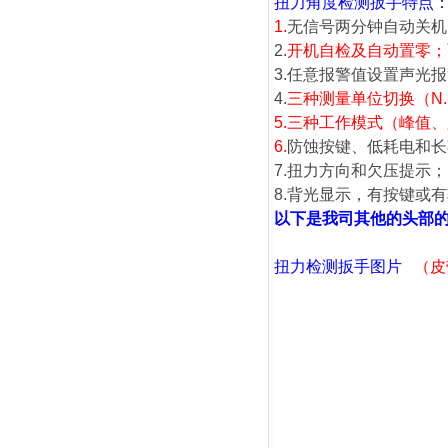
扭力角度检测扳手
特点
1.
无信号两分钟自动关机
2.
开机自检及自动置零；
3.任意报警值设置声光
4.
三种测量单位切换（N.m、lb
5.
三种工作模式（峰值、
6.
防蚀按键、低耗电和长
7.扭力方向和欠压提示；
8.背光显示，有按键或
以下是我司其他的头部的
扭力检测扳手
图片
（
皮