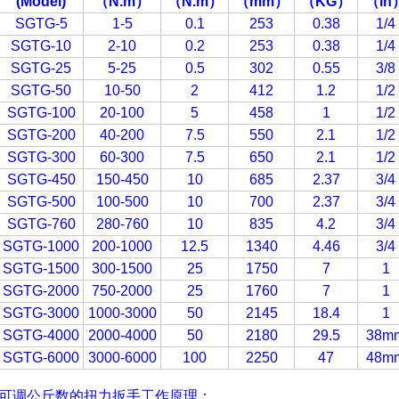
(Model)
（N.m
）
（N.m
）
（mm
）
（KG
）
（in
SGTG-5
1-5
0.1
253
0.38
1/4
SGTG-10
2-10
0.2
253
0.38
1/4
SGTG-25
5-25
0.5
302
0.55
3/8
SGTG-50
10-50
2
412
1.2
1/2
SGTG-100
20-100
5
458
1
1/2
SGTG-200
40-200
7.5
550
2.1
1/2
SGTG-300
60-300
7.5
650
2.1
1/2
SGTG-450
150-450
10
685
2.37
3/4
SGTG-500
100-500
10
700
2.37
3/4
SGTG-760
280-760
10
835
4.2
3/4
SGTG-1000
200-1000
12.5
1340
4.46
3/4
SGTG-1500
300-1500
25
1750
7
1
SGTG-2000
750-2000
25
1760
7
1
SGTG-3000
1000-3000
50
2145
18.4
1
SGTG-4000
2000-4000
50
2180
29.5
38m
SGTG-6000
3000-6000
100
2250
47
48m
可调公斤数的扭力扳手
工作原理：