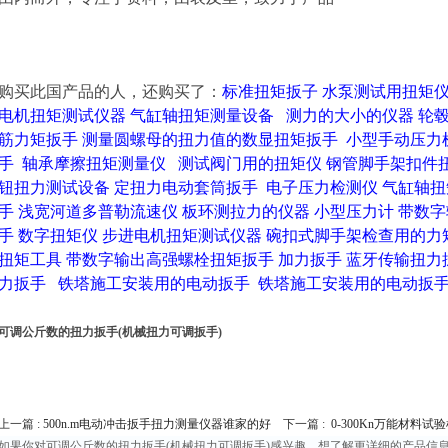
购买此国产品的人，还
购买
了：
标准扭矩扳子
水泵测试用扭矩
电机扭矩测试仪器
气缸轴扭矩测量设备
测力的大小的仪器
轮
筋力矩扳手
测量圆螺母的扭力值的数显扭矩扳手
小型手动压力
手
轴承摩擦扭矩测量仪
测试阀门用的扭矩仪
钢管脚手架扣件
钮扭力测试设备
定扭力电动套筒扳手
电子压力检测仪
气缸轴扭
手
浅宽河道多普勒流速仪
板环测拉力的仪器
小型压力计
带数字
手
数字扭矩仪
步进电机扭矩测试仪器
碗扣式脚手架检查用的力
扭矩工具
带数字输出高强螺栓扭矩扳手
加力扳手
蓝牙传输扭力
力扳手
铁塔施工安装用的电动扳手
铁塔施工安装用的电动扳
可调公斤数的扭力扳手(机械扭力可调扳手)
上一篇 :
500n.m电动冲击扳手扭力测量仪器谁家的好
下一篇 :
0-300Kn万能材料
如果你对可调公斤数的扭力扳手(机械扭力可调扳手)感兴趣，想了解更详细的产品信