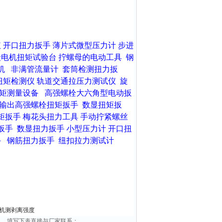
仪
开口扭力扳手
薄片式微型压力计
步进
毂电机扭矩试验台
拧螺母的电动工具
钢
机
非满管流量计
套筒检测扭力扳
扭矩检测仪
轨道交通拉压力测试仪
旋
矩测量设备
高强螺栓大六角型电动扳
输出高强螺栓扭矩扳手
数显扭矩扳
矩扳手
梅花头扭力工具
手动拧紧螺丝
扳手
数显扭力扳手
小型压力计
开口扭
手
钢筋扭力扳手
纽扣拉力测试计
试验机测剥离强度
息，填写下表直接与厂家联系：