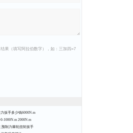
结果（填写阿拉伯数字），如：三加四=7
扳手多少钱6000N.m
00N.m 2000N.m
,预制力棘轮扭矩扳手