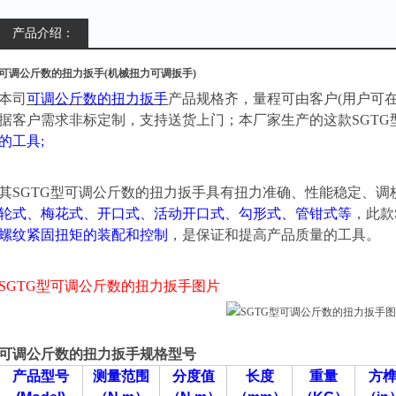
产品介绍：
可调公斤数的扭力扳手(机械扭力可调扳手)
本司
可调公斤数的扭力扳手
产品规格齐，量程可由客户
(用户可
据客户需求非标定制，支持送货上门；本厂家生产的这款SGTG
的工具
;
其
SGTG型
可调公斤数的扭力扳手
具有扭力准确、性能稳定、调
轮式、梅花式、开口式、活动开口式、勾形式、管钳式等
，此款
螺纹紧固扭矩的装配和控制
，是保证和提高产品质量的工具。
SGTG型
可调公斤数的扭力扳手
图片
可调公斤数的扭力扳手
规格型号
产品型号
测量范围
分度值
长度
重量
方