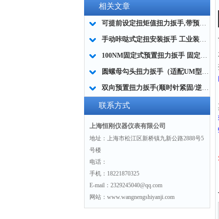
相关文章
可提前设定扭矩值扭力扳手,带预设锁定扭力扳手防止过拧厂家
手动咔哒式定扭安装扳手 工业装配咔哒式扭矩安装工具100NM
100NM固定式预置扭力扳手 固定预置型扭矩扳手 不可调预置式扭力扳手
圆螺母勾头扭力扳手（适配UM型螺母，汽车变速箱维修专用）
双向预置扭力扳手(顺时针紧固/逆时针反螺纹安装)
联系方式
上海恒刚仪器仪表有限公司
地址：上海市松江区新桥镇九新公路2888号5
号楼
电话：
手机：18221870325
E-mail：2329245040@qq.com
网站：www.wangnengshiyanji.com