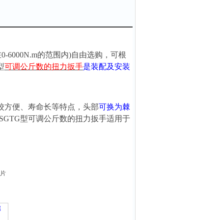
在
0-6000N.m
的范围内
)自由选购，可根
型
可调公斤数的扭力扳手
是装配及安装
校方便、寿命长等特点，头部
可换为棘
SGTG型
可调公斤数的扭力扳手
适用于
榫