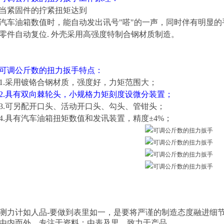
当紧固件的拧紧扭矩达到
汽车油箱
数值时，能自动发出讯号"嗒"的一声，同时伴有明显
零件自动复位. 外壳采用高强度特制合钢材质制造。
可调公斤数的扭力扳手
特点：
1.采用镀铬合钢材质，强度好，力矩范围大；
2.具有双向棘轮头，小规格力矩刻度设微分装置；
3.可另配开口头、活动开口头、勾头、管钳头；
4.具有
汽车油箱
扭矩数值和发讯装置，精度±4%；
测力计如人品-要做到表里如一，是要将严谨的制造态度融进细
由内而外，专注于资料；由表及里，致力于产品