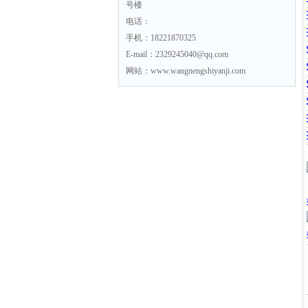
号楼
电话：
手机：18221870325
E-mail：2329245040@qq.com
网站：www.wangnengshiyanji.com