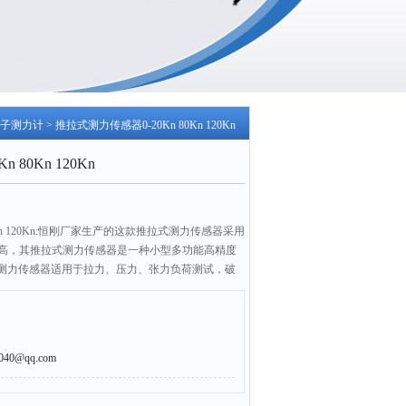
子测力计
> 推拉式测力传感器0-20Kn 80Kn 120Kn
80Kn 120Kn
0Kn 120Kn:恒刚厂家生产的这款推拉式测力传感器采用
性高，其推拉式测力传感器是一种小型多功能高精度
测力传感器适用于拉力、压力、张力负荷测试，破
，使用方便，为新一代高精度的力值测试分析仪
0@qq.com