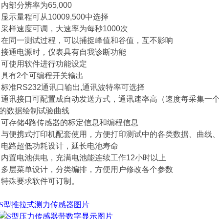
内部分辨率为65,000
显示量程可从10009,500中选择
采样速度可调，大速率为每秒1000次
在同一测试过程，可以捕捉峰值和谷值，互不影响
接通电源时，仪表具有自我诊断功能
可使用软件进行功能设定
具有2个可编程开关输出
标准RS232通讯口输出,通讯波特率可选择
通讯接口可配置成自动发送方式，通讯速率高（速度每采集一
的数据绘制试验曲线
可存储4路传感器的标定信息和编程信息
与便携式打印机配套使用，方便打印测试中的各类数据、曲线
电路超低功耗设计，延长电池寿命
内置电池供电，充满电池能连续工作12小时以上
多层菜单设计，分类编排，方便用户修改各个参数
特殊要求软件可订制。
S型
推拉式测力传感器
图片