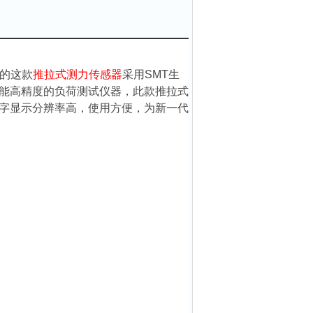
的这款
推拉式测力传感器
采用SMT生
能高精度的负荷测试仪器，此款
推拉式
字显示分辨率高，使用方便，为新一代