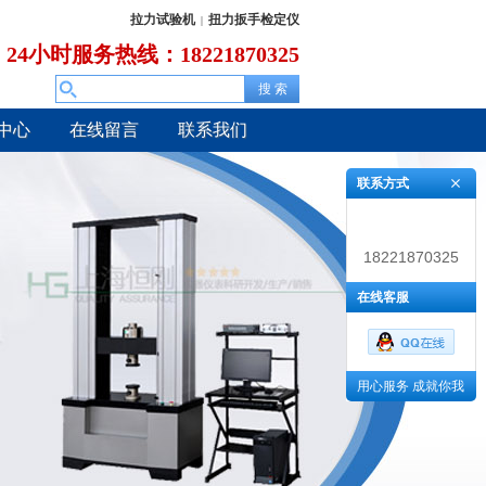
拉力试验机
扭力扳手检定仪
|
24小时服务热线：18221870325
中心
在线留言
联系我们
联系方式
18221870325
在线客服
用心服务 成就你我