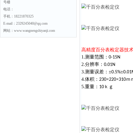
号楼
电话：
手机：18221870325
E-mail：2329245040@qq.com
网站：www.wangnengshiyanji.com
高精度百分表检定器
技
1.测量范围：
0-15N
2.分辨率：
0.01N
3.测量误差：±
±
0.5%
0.01
4.体积：
×
×
ｍ
230
220
310
5.重量：
ｋｇ
10