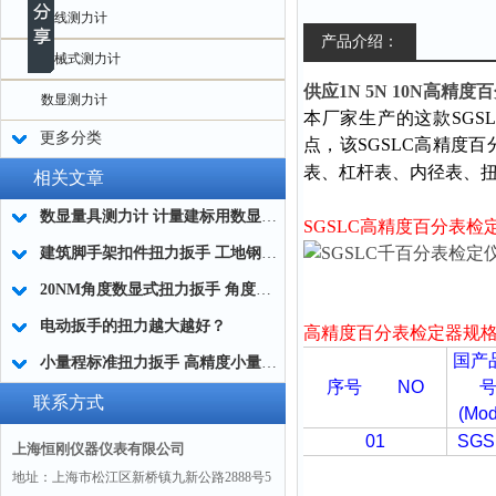
无线测力计
产品介绍：
机械式测力计
供应1N 5N 10N高精
数显测力计
本厂家生产的这款SGSL
更多分类
点，该SGSLC高精度百
表、杠杆表、内径表、
相关文章
数显量具测力计 计量建标用数显量仪测力计 百分表千分表测力计
SGSLC高精度百分表检定
建筑脚手架扣件扭力扳手 工地钢管扣件紧固扳手SGSX-100
20NM角度数显式扭力扳手 角度型电子扭力扳手 带角度扭力检测扳手品牌
电动扳手的扭力越大越好？
高精度百分表检定器
规
国产
小量程标准扭力扳手 高精度小量程扭力扳手 微型标准扭力扳手厂家
序号 NO
联系方式
(Mod
01
SGS
上海恒刚仪器仪表有限公司
地址：上海市松江区新桥镇九新公路2888号5