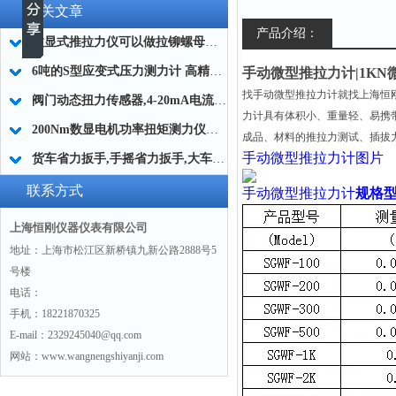
相关文章
产品介绍：
数显式推拉力仪可以做拉铆螺母的拉拔试验专用
6吨的S型应变式压力测力计 高精度S型压力传感器 便携式S型测力仪器
手动微型推拉力计|1K
找手动微型推拉力计就找上海恒
阀门动态扭力传感器,4-20mA电流信号的动态阀门扭力传感器
力计具有体积小、重量轻、易携带
200Nm数显电机功率扭矩测力仪器带数字显示屏的
成品、材料的推拉力测试、插拔
手动微型推拉力计图片
货车省力扳手,手摇省力扳手,大车轮胎螺丝拆装省力工具
联系方式
手动微型推拉力计
规格
上海恒刚仪器仪表有限公司
地址：上海市松江区新桥镇九新公路2888号5
号楼
电话：
手机：18221870325
E-mail：2329245040@qq.com
网站：www.wangnengshiyanji.com