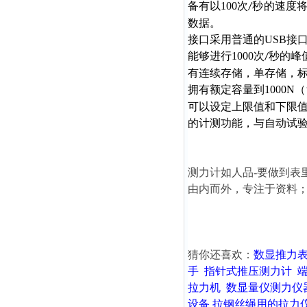
备有以100次
秒的速度
/
数据。
接口采用普通的USB接
能够进行1000次
秒的峰
/
有连续存储，单存储，标
拥有额定容量到1000N（
可以设定上限值和下限
的计测功能，与自动试
测力计如人品-要做到表
由内而外，专注于资料
猜你还喜欢：
数显推力
手
指针式推压测力计
拉力机
数显量仪测力仪
设备
拉钢丝绳用的拉力