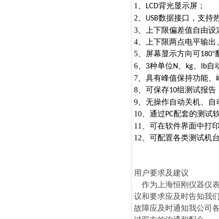
1、
背光显示屏；
LCD
2、
数据接口，支持
USB
3、上下限偏差值自由
4、上下限两点电平输
5、屏幕显示方向可
180
6、
种单位
、
、
自
3
N
kg
lb
7、具有峰值保持功能
8、可保存
组测试报告
10
9、无操作自动关机、自
10、通过
配套的测试
PC
11、可在软件界面中打
12、可配置各类测试机
用户要求及建议
作为上海恒刚仪器仪表
议和要求应及时告知我
故障应及时通知我公司