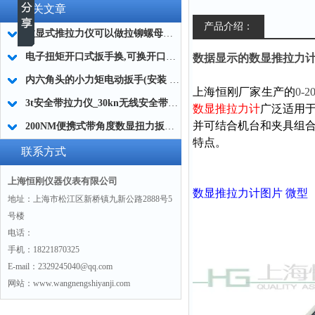
相关文章
产品介绍：
数显式推拉力仪可以做拉铆螺母的拉拔试验专用
电子扭矩开口式扳手换,可换开口数显扭矩扳手,开口式扭力扳手价格
数据显示的数显推拉力计0
内六角头的小力矩电动扳手(安装 装配)生产厂家
上海恒刚厂家生产的
0-
3t安全带拉力仪_30kn无线安全带拉力仪_3吨数显安全带拉力仪简介
数显推拉力计
广泛适用
并可结合机台和夹具组
200NM便携式带角度数显扭力扳手 带角度显示的数显扭力扳手厂家
特点。
联系方式
上海恒刚仪器仪表有限公司
数显推拉力计图片 微型
地址：上海市松江区新桥镇九新公路2888号5
号楼
电话：
手机：18221870325
E-mail：2329245040@qq.com
网站：www.wangnengshiyanji.com