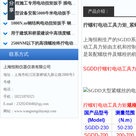
工程施工专用电动扭矩扳手 插电式电动拧紧扳手SGDD厂家
产品介绍：
大型设备安装5000牛米电动扳手 高强度螺栓紧固电动扳手生产制造商
1000N.m钢结构电动扭矩扳手 钢结构塔吊螺栓电动扳手 高强螺栓枪
拧螺钉电动工具力矩_紧
用于建筑和桥梁建设中高强度螺栓的紧固电动扭矩扳手1000Nm
上海恒刚生产的
SGDD
2500NM以下的高强螺栓终拧电动扭矩扳手,电动终拧扭力扳手
动工具力矩
由主机和控
联系方式
是装配螺纹件及螺栓的
上海恒刚仪器仪表有限公司
SGDD
拧螺钉电动工具
地址：上海市松江区新桥镇九新公路2888号5
号楼
电话：
手机：18221870325
E-mail：2329245040@qq.com
拧螺钉电动工具力矩
规
网站：www.wangnengshiyanji.com
国产品型号
测量范围
(Model)
（N.m
）
SGDD-230
50-230
SGDD-700
200-700