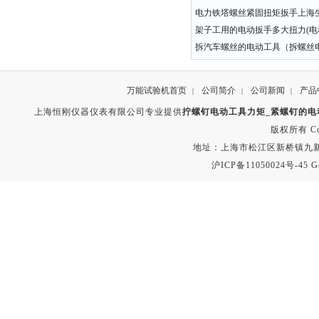
电力铁塔螺丝紧固扭矩扳手上海
架子工用的电动扳手多大扭力(电
拆汽车螺丝的电动工具（拆螺丝
万能试验机首页
公司简介
公司新闻
产品
|
|
|
上海恒刚仪器仪表有限公司专业提供
拧螺钉电动工具力矩_紧螺钉的电
版权所有 Copyr
地址：上海市松江区新桥镇九新公路2
沪ICP备11050024号-45
G