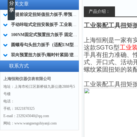
相关文章
产品介绍：
可提前设定扭矩值扭力扳手,带预设锁定扭力扳手防止过拧厂家
工业装配工具扭矩扳手
手动咔哒式定扭安装扳手 工业装配咔哒式扭矩安装工具100NM
100NM固定式预置扭力扳手 固定预置型扭矩扳手 不可调预置式扭力扳手
上海
恒刚
是一家有实
圆螺母勾头扭力扳手（适配UM型螺母，汽车变速箱维修专用）
这款SGTG型
工业
手
具有扭力准确、
双向预置扭力扳手(顺时针紧固/逆时针反螺纹安装)
式、开口式、活动
联系方式
螺纹紧固扭矩的装
上海恒刚仪器仪表有限公司
工业装配工具扭矩
地址：上海市松江区新桥镇九新公路2888号5
号楼
电话：
手机：18221870325
E-mail：2329245040@qq.com
网站：www.wangnengshiyanji.com