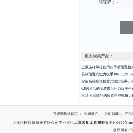
验证码：
相关同类产品：
上紧连杆螺栓使用的手动预置扭
英制预置式扭力扳手10N.m,20n.m,
安装高强螺丝预置式扭矩扳手5-70
6.8级M45的安装螺母扭力扳手生
M24-M39螺丝的预置声控式扭
万能试验机首页
公司简介
公司新闻
产品
|
|
|
上海恒刚仪器仪表有限公司专业提供
工业装配工具扭矩扳手0-6000N.
版权所有 Copyr