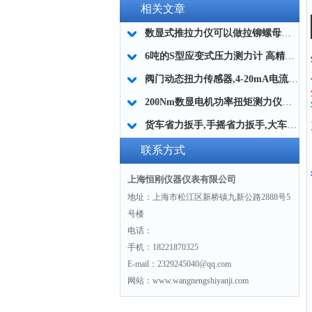
相关文章
数显式推拉力仪可以做拉铆螺母的拉拔试验专用
6吨的S型应变式压力测力计 高精度S型压力传感器 便携式S型测力仪器
阀门动态扭力传感器,4-20mA电流信号的动态阀门扭力传感器
200Nm数显电机功率扭矩测力仪器带数字显示屏的
货车省力扳手,手摇省力扳手,大车轮胎螺丝拆装省力工具
联系方式
上海恒刚仪器仪表有限公司
地址：上海市松江区新桥镇九新公路2888号5
号楼
电话：
手机：18221870325
E-mail：2329245040@qq.com
网站：www.wangnengshiyanji.com