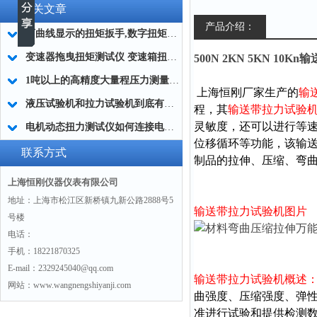
相关文章
产品介绍：
可曲线显示的扭矩扳手,数字扭矩扳手可曲线显示的
变速器拖曳扭矩测试仪 变速箱扭矩测试仪器 汽车机械扭矩测试仪品牌
500N 2KN 5KN 10
1吨以上的高精度大量程压力测量仪 数字式大量程压力测力计
上海恒刚厂家生产的
输
液压试验机和拉力试验机到底有几种结构？
程，其
输送带拉力试验
灵敏度，还可以进行等
电机动态扭力测试仪如何连接电脑的方法
位移循环等功能，该输送
联系方式
制品的拉伸、压缩、弯
上海恒刚仪器仪表有限公司
地址：上海市松江区新桥镇九新公路2888号5
输送带拉力试验机图片
号楼
电话：
手机：18221870325
E-mail：2329245040@qq.com
输送带拉力试验机
概述
网站：www.wangnengshiyanji.com
曲强度、压缩强度、弹性模
准进行试验和提供检测