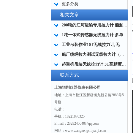
更多分类
相关文章
200吨的江河运输专用拉力计 船舶拖运拉力计 河道起重拉力计厂家
1吨一体式传感器无线拉力计 多单位切换无线拉力计 带LCD背光无线拉力计厂家
工业吊装作业10T无线拉力计,无线电子式拉力计
船厂缆绳拉力测试无线拉力计（带卸扣设计）
起重机吊装无线拉力计 3T高精度数显无线测力计船舶港口用
联系方式
上海恒刚仪器仪表有限公司
地址：上海市松江区新桥镇九新公路2888号5
号楼
电话：
手机：18221870325
E-mail：2329245040@qq.com
网站：www.wangnengshiyanji.com