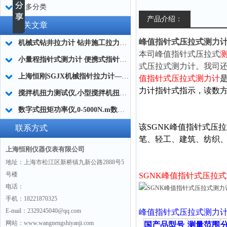
更多分类
产品介绍：
相关文章
峰值指针式压拉式测力计0
机械式钻井拉力计 钻井施工拉力表 2.0级精度钻井现场用机械式拉力检测仪
本司峰值指针式压拉式
小量程指针式测力计 便携式指针式测力计 指针式测力计小型化设计
式压拉式测力计
。我司
上海恒刚SGJX机械指针拉力计——精心维护，持久耐用
值指针式压拉式测力计
力计指针式指示，读数
搅拌机扭力测试仪,小型搅拌机扭力检测仪器,搅拌机扭矩测量设备简介
数字式扭矩功率仪,0-5000N.m数字式动态扭矩功率仪
该SGNK峰值指针式压
联系方式
笔、轻工、建筑、纺织
上海恒刚仪器仪表有限公司
地址：上海市松江区新桥镇九新公路2888号5
号楼
SGNK峰值指针式压拉
电话：
手机：18221870325
E-mail：2329245040@qq.com
峰值指针式压拉式测力
网站：www.wangnengshiyanji.com
国产品型号
测量范围