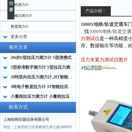
无线测力计
产品介绍：
机械式测力计
1000N地铁/轨道交通
数显测力计
找
1000N地铁/轨道交
更多分类
力测试仪
是一种高精度
存、数据输出等功能，
相关文章
20t的S型拉压力测力计 S型便携式数显拉压力计厂家
压力夹紧力测试仪图片
S型标准数字测力计 S型拉压力测力计 高精度S型标准测力计厂家
20吨双向拉压力测力计,20T智能数据储存测力计,200Kn连电脑数显测力计品牌
3吨电子数显拉力计 3T智能拉压力测力计 30kN数字式拉力测试仪
小量程拉压力测力计 小量程拉压力传感器0-10N 便携式拉压力测力计
联系方式
上海恒刚仪器仪表有限公司
地址：上海市松江区新桥镇九新公路2888号5