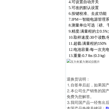
4.可设置自动开关
5.可改的默认设置
6.按键校准、去皮功能
7.IPM一智能电源管理
8.测量单位可选〔磅、
9.精度
满量程的士
:
0.5%
10.取样速度
个读数
:30
/
11.超载
满量程的
:
150%
12.电池容量
每一次充
:
13.重量
:0.7 lbs (0.3 kg)
退换货说明：
⒈自签单后起，如果国产
⒉本公司生产销售的国
免费为您解答。
⒊我司国产品一经售出
本国产品热搜关键词：