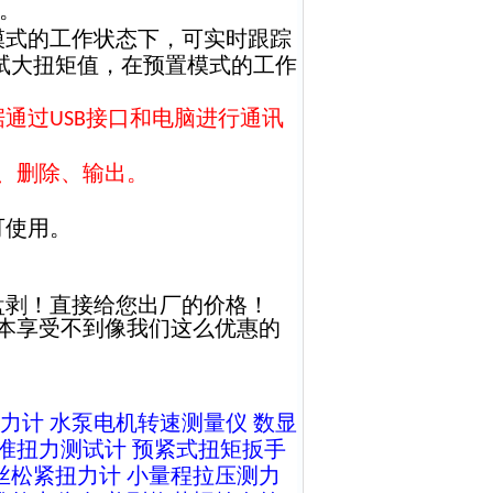
。
模式的工作状态下，可实时跟踪
试大扭矩值，在预置模式的工作
据通过
接口和电脑进行通讯
USB
、删除、输出。
可使用。
盘剥！直接给您出厂的价格！
本享受不到像我们这么优惠的
力计
水泵电机转速测量仪
数显
准扭力测试计
预紧式扭矩扳手
丝松紧扭力计
小量程拉压测力