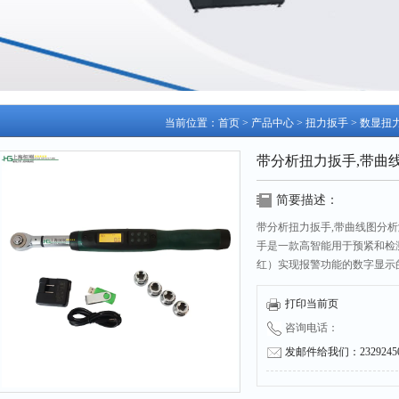
当前位置：
首页
>
产品中心
>
扭力扳手
>
数显扭
带分析扭力扳手,带曲
简要描述：
带分析扭力扳手,带曲线图分析
手是一款高智能用于预紧和检
红）实现报警功能的数字显示
融合的新款国产品，该款带分
制提供了可靠的保证。
打印当前页
咨询电话：
发邮件给我们：232924504