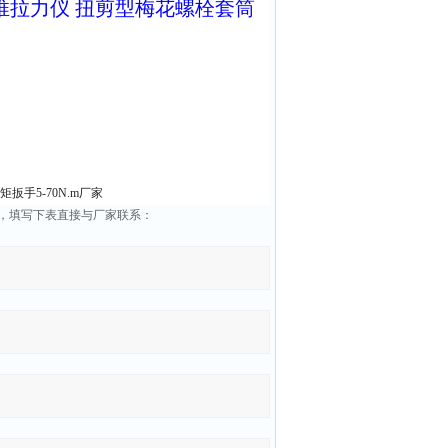
推拉力仪
扭剪型梅花螺栓套筒
扳手5-70N.m厂家
，填写下表直接与厂家联系：