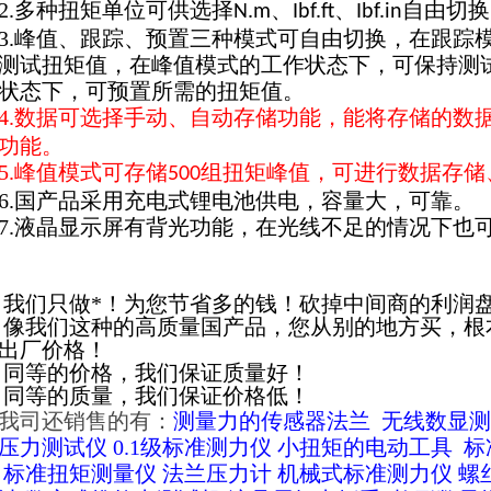
2.多种扭矩单位可供选择
、
、
自由切换
N.m
Ibf.ft
Ibf.in
3.峰值、跟踪、预置三种模式可自由切换，在跟踪
测试扭矩值，在峰值模式的工作状态下，可保持测
状态下，可预置所需的扭矩值。
4.数据可选择手动、自动存储功能，能将存储的数
功能。
5.峰值模式可存储
组扭矩峰值，可进行数据存储
500
6.国产品采用充电式锂电池供电，容量大，可靠。
7.液晶显示屏有背光功能，在光线不足的情况下也
我们只做*！为您节省多的钱！砍掉中间商的利润
像我们这种的高质量国产品，您从别的地方买，根
出厂价格！
同等的价格，我们保证质量好！
同等的质量，我们保证价格低！
我司还销售的有：
测量力的传感器法兰
无线数显测
压力测试仪
0.1级标准测力仪
小扭矩的电动工具
标
标准扭矩测量仪
法兰压力计
机械式标准测力仪
螺