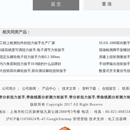
相关同类产品：
工程上检测扣件的扭力扳手生产厂家
SGSX-1000双向
1级高精度可调扭力扳手,电子调节力矩扳手
现场检测脚手架螺
固定头棘轮电子扭力扳手力矩0.2-300nm
房建上扭矩测量扳手的规
内六角英制扭力扳手10.9级的什么品牌好
手动带输出扭矩扳手
大扭矩双向棘轮扳手,双向测试棘轮扭矩扳手
数显式开关量信号扭力扳手
公司简介
公司新闻
产品中心
技术文章
资料下载
在线留言
联系
|
|
|
|
|
|
带分析扭力扳手,带曲线图分析测力矩扳手
,
带分析扭力扳手,带曲线图分析测力
版权所有 Copyright 2017 All Right Reserve
地址：上海市松江区新桥镇九新公路2888号5号楼 电话： 传真：86-021-608534
沪ICP备11050024号-45
GoogleSitemap
管理登陆
技术支持：
化工仪器网