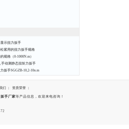
数字显示扭力扳手
丝松紧用的扭力扳手规格
格（0-1000N.m）
,手动测静态扭矩力扳手
SGGZB-10,2-10n.m
我们
资质荣誉
|
|
矩扳手厂家
等产品信息，欢迎来电咨询！
72