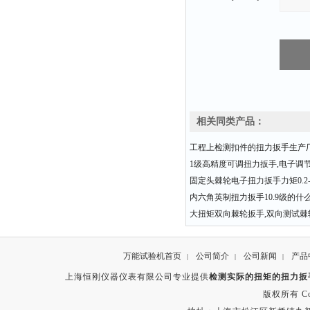
相关同类产品：
工程上检测扣件的扭力扳手生产
1级高精度可调扭力扳手,电子调
固定头棘轮电子扭力扳手力矩0.2-3
内六角英制扭力扳手10.9级的什
大扭矩双向棘轮扳手,双向测试棘
万能试验机首页
公司简介
公司新闻
产品
|
|
|
上海恒刚仪器仪表有限公司专业提供
检测实际的扭矩的扭力扳
版权所有 Copyr