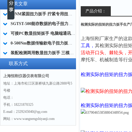
相关文章
产品介绍：
20NM紧固扭力扳手 拧紧专用扭力扳手 右旋力矩扳手厂家
SGTST-500能存数据的电子扭力扳手 带工作记录的智能扭力扳手厂家
检测实际的扭矩的扭力扳手生产
可接PC数显扭矩扳手 电脑端通讯力矩扳手 数据上传电脑电子扭力扳手厂家
上海恒刚厂家生产的这款
0-500Nm数据传输款电子扭力扳手,信号输出追溯扭矩值的扭矩扳手
工具，
其
检测实际的扭
活动开口头、
棘轮头，
装配检测两用数显扭力扳手 三模式切换扭矩扳手 工业紧固测量力矩扳手品牌
摩托车、机械制造等行
联系方式
检测实际的扭矩的扭力
上海恒刚仪器仪表有限公司
地址：上海市松江区新桥镇九新公路2888号5
号楼
电话：
手机：18221870325
检测实际的扭矩的扭力
E-mail：2329245040@qq.com
网站：www.wangnengshiyanji.com