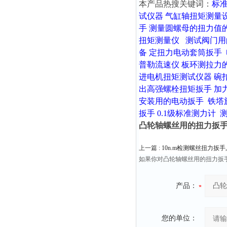
本产品热搜关键词：
标
试仪器
气缸轴扭矩测量
手
测量圆螺母的扭力值
扭矩测量仪
测试阀门用
备
定扭力电动套筒扳手
普勒流速仪
板环测拉力
进电机扭矩测试仪器
碗
出高强螺栓扭矩扳手
加
安装用的电动扳手
铁塔
扳手
0.1级标准测力计
凸轮轴螺丝用的扭力扳手1
上一篇 :
10n.m检测螺丝扭力扳
如果你对凸轮轴螺丝用的扭力扳手
产品：
您的单位：