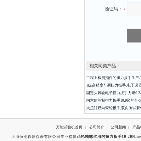
验证码：
相关同类产品：
工程上检测扣件的扭力扳手生产
1级高精度可调扭力扳手,电子调
固定头棘轮电子扭力扳手力矩0.2-3
内六角英制扭力扳手10.9级的什
大扭矩双向棘轮扳手,双向测试棘
万能试验机首页
公司简介
公司新闻
产品
|
|
|
上海恒刚仪器仪表有限公司专业提供
凸轮轴螺丝用的扭力扳手10-20N.