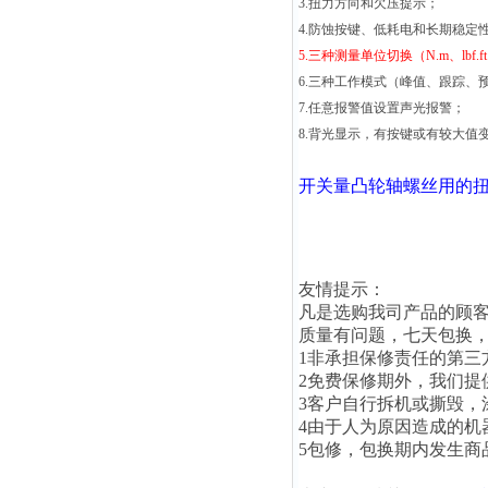
3.扭力方向和欠压提示；
4.防蚀按键、低耗电和长期稳定
5.三种测量单位切换（N.m、lbf.ft、
6.三种工作模式（峰值、跟踪、
7.任意报警值设置声光报警；
8.背光显示，有按键或有较大值
开关量
凸轮轴螺丝用的
友情提示：
凡是选购我司产品的顾客
质量有问题，七天包换，
1非承担保修责任的第三
2免费保修期外，我们
3客户自行拆机或撕毁
4由于人为原因造成的
5包修，包换期内发生