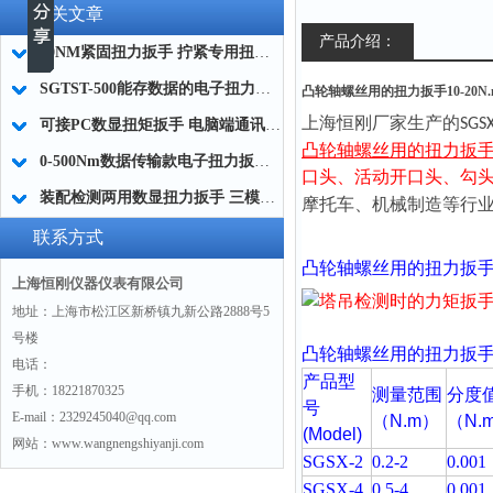
相关文章
产品介绍：
20NM紧固扭力扳手 拧紧专用扭力扳手 右旋力矩扳手厂家
SGTST-500能存数据的电子扭力扳手 带工作记录的智能扭力扳手厂家
凸轮轴螺丝用的扭力扳手10-20N
上海恒刚厂家生产的
SGS
可接PC数显扭矩扳手 电脑端通讯力矩扳手 数据上传电脑电子扭力扳手厂家
凸轮轴螺丝用的扭力扳
0-500Nm数据传输款电子扭力扳手,信号输出追溯扭矩值的扭矩扳手
口头、活动开口头、勾
装配检测两用数显扭力扳手 三模式切换扭矩扳手 工业紧固测量力矩扳手品牌
摩托车、机械制造等行
联系方式
凸轮轴螺丝用的扭力扳
上海恒刚仪器仪表有限公司
地址：上海市松江区新桥镇九新公路2888号5
号楼
凸轮轴螺丝用的扭力扳
电话：
产品型
手机：18221870325
测量范围
分度
号
E-mail：2329245040@qq.com
（N.m
）
（N.
(Model)
网站：www.wangnengshiyanji.com
SGSX-2
0.2-2
0.001
SGSX-4
0.5-4
0.001