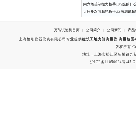
内六角英制扭力扳手10.9级的什
大扭矩双向棘轮扳手,双向测试棘
万能试验机首页
公司简介
公司新闻
产品
|
|
|
上海恒刚仪器仪表有限公司专业提供
建筑工地力矩测量仪 测量范围4
版权所有 Copyr
地址：上海市松江区新桥镇九新公路2
沪ICP备11050024号-45
G