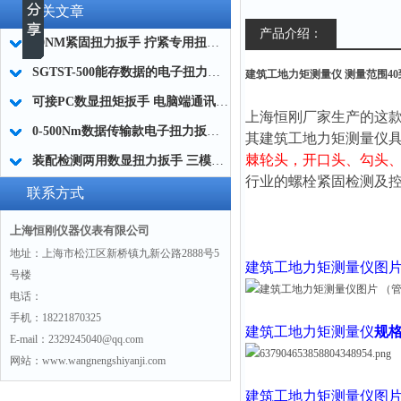
相关文章
产品介绍：
20NM紧固扭力扳手 拧紧专用扭力扳手 右旋力矩扳手厂家
SGTST-500能存数据的电子扭力扳手 带工作记录的智能扭力扳手厂家
建筑工地力矩测量仪 测量范围40
可接PC数显扭矩扳手 电脑端通讯力矩扳手 数据上传电脑电子扭力扳手厂家
上海恒刚厂家生产的这款
0-500Nm数据传输款电子扭力扳手,信号输出追溯扭矩值的扭矩扳手
其
建筑工地力矩测量仪
棘轮头，
开口头、勾头
装配检测两用数显扭力扳手 三模式切换扭矩扳手 工业紧固测量力矩扳手品牌
行业的螺栓紧固检测及
联系方式
上海恒刚仪器仪表有限公司
地址：上海市松江区新桥镇九新公路2888号5
建筑工地力矩测量仪
图
号楼
电话：
手机：18221870325
建筑工地力矩测量仪
规
E-mail：2329245040@qq.com
网站：www.wangnengshiyanji.com
建筑工地力矩测量仪
图