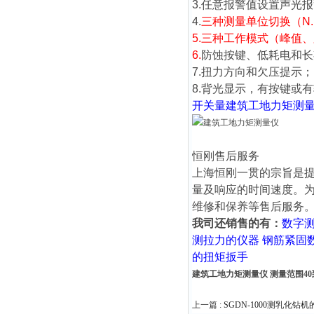
3.任意报警值设置声光
4.
三种测量单位切换（N.m、lb
5.
三种工作模式（峰值、
6.
防蚀按键、低耗电和长
7.扭力方向和欠压提示；
8.背光显示，有按键或
开关量
建筑工地力矩测
恒刚售后服务
上海恒刚一贯的宗旨是
量及响应的时间速度。
维修和保养等售后服务
我司还销售的有：
数字
测拉力的仪器
钢筋紧固
的扭矩扳手
建筑工地力矩测量仪 测量范围40
上一篇 :
SGDN-1000测乳化