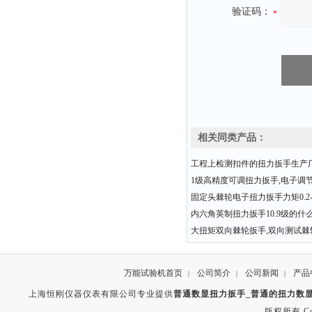
验证码：
相关同类产品：
工程上检测扣件的扭力扳手生产
1级高精度可调扭力扳手,电子调
固定头棘轮电子扭力扳手力矩0.2-3
内六角英制扭力扳手10.9级的什
大扭矩双向棘轮扳手,双向测试棘
万能试验机首页
公司简介
公司新闻
产品
|
|
|
上海恒刚仪器仪表有限公司专业提供
普通数显扭力扳手_普通的扭力数显
版权所有 Copyr