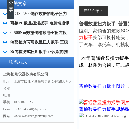
相关文章
产品介绍：
SGTST-500能存数据的电子扭力扳手 带工作记录的智能扭力扳手厂家
可接PC数显扭矩扳手 电脑端通讯力矩扳手 数据上传电脑电子扭力扳手厂家
普通数显扭力扳手_普通的
恒刚厂家销售的这款SG
0-500Nm数据传输款电子扭力扳手,信号输出追溯扭矩值的扭矩扳手
力扳手
头部可换棘轮头
装配检测两用数显扭力扳手 三模式切换扭矩扳手 工业紧固测量力矩扳手品牌
于汽车、摩托车、机械
双向检测式扭矩扳手 正反双向扭力测试检测扳手 正旋反旋力矩扳手厂家
本司
普通数显扭力扳
联系方式
成，材质为合钢，可非标
上海恒刚仪器仪表有限公司
地址：上海市松江区新桥镇九新公路2888号5
普通数显扭力扳手
图片
号楼
棘轮
电话：
手机：18221870325
普通数显扭力扳手
规格
E-mail：2329245040@qq.com
网站：www.wangnengshiyanji.com