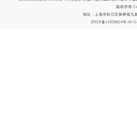
版权所有 Copyr
地址：上海市松江区新桥镇九新公路2
沪ICP备11050024号-45
G