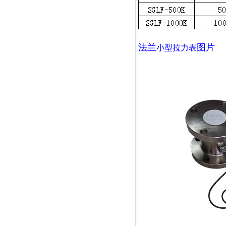
法兰
图片
小型拉力表