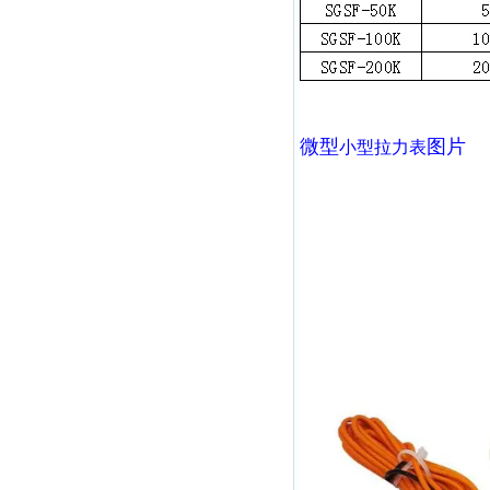
微型
图片
小型拉力表