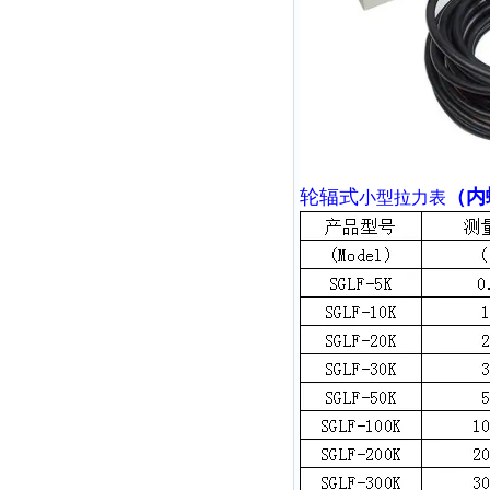
轮辐式
（内
小型拉力表