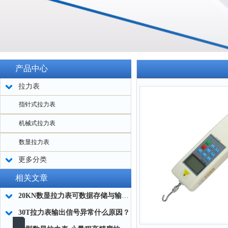
产品中心
拉力表
指针式拉力表
机械式拉力表
数显拉力表
更多分类
相关文章
20KN数显拉力表可数据存储与输出功能
30T拉力表输出信号异常什么原因？