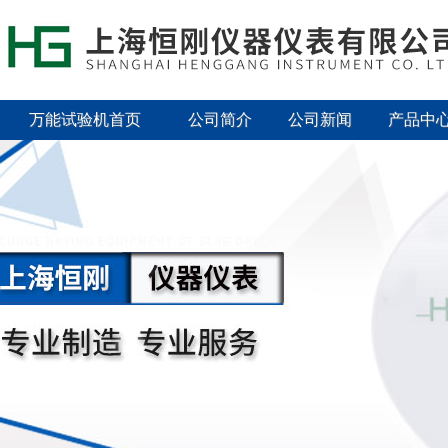
万能试验机首页
公司简介
公司新闻
产品中