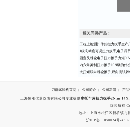
相关同类产品：
工程上检测扣件的扭力扳手生产
1级高精度可调扭力扳手,电子调
固定头棘轮电子扭力扳手力矩0.2-3
内六角英制扭力扳手10.9级的什
大扭矩双向棘轮扳手,双向测试棘
万能试验机首页
公司简介
公司新闻
产品
|
|
|
上海恒刚仪器仪表有限公司专业提供
摩托车用扭力扳手2N.m-14N
版权所有 Copyr
地址：上海市松江区新桥镇九新公路2
沪ICP备11050024号-45
G