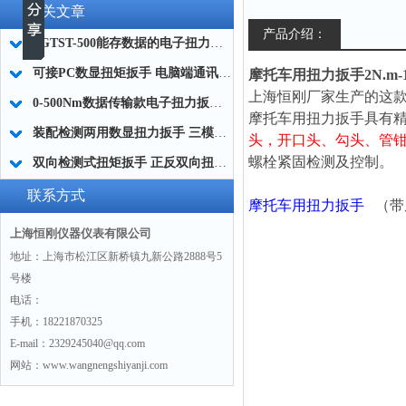
相关文章
产品介绍：
SGTST-500能存数据的电子扭力扳手 带工作记录的智能扭力扳手厂家
可接PC数显扭矩扳手 电脑端通讯力矩扳手 数据上传电脑电子扭力扳手厂家
摩托车用扭力扳手2N.m-
上海恒刚厂家生产的这款
0-500Nm数据传输款电子扭力扳手,信号输出追溯扭矩值的扭矩扳手
摩托车用扭力扳手
具有
装配检测两用数显扭力扳手 三模式切换扭矩扳手 工业紧固测量力矩扳手品牌
头，
开口头、勾头、管
螺栓紧固检测及控制。
双向检测式扭矩扳手 正反双向扭力测试检测扳手 正旋反旋力矩扳手厂家
联系方式
摩托车用扭力扳手
（
带
上海恒刚仪器仪表有限公司
地址：上海市松江区新桥镇九新公路2888号5
号楼
电话：
手机：18221870325
E-mail：2329245040@qq.com
网站：www.wangnengshiyanji.com