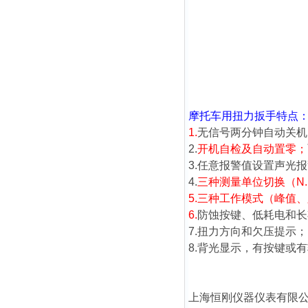
摩托车用扭力扳手
特点
1.
无信号两分钟自动关机
2.
开机自检及自动置零；
3.任意报警值设置声光
4.
三种测量单位切换（N.m、lb
5.
三种工作模式（峰值、
6.
防蚀按键、低耗电和长
7.扭力方向和欠压提示；
8.背光显示，有按键或
上海恒刚仪器仪表有限