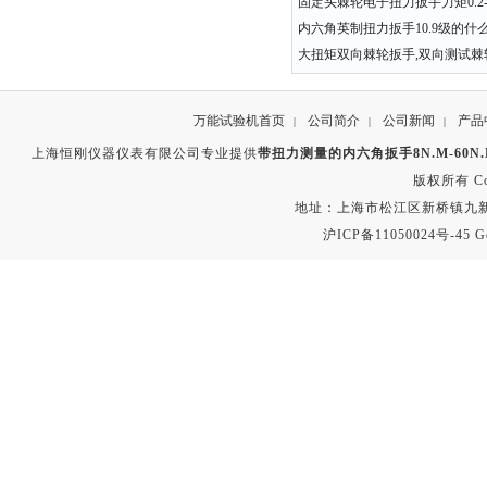
固定头棘轮电子扭力扳手力矩0.2-3
内六角英制扭力扳手10.9级的什
大扭矩双向棘轮扳手,双向测试棘
万能试验机首页
公司简介
公司新闻
产品
|
|
|
上海恒刚仪器仪表有限公司专业提供
带扭力测量的内六角扳手8N.M-60N
版权所有 Copyr
地址：上海市松江区新桥镇九新公路2
沪ICP备11050024号-45
G