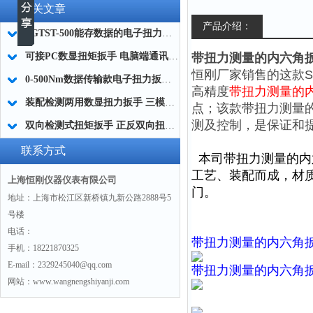
相关文章
产品介绍：
SGTST-500能存数据的电子扭力扳手 带工作记录的智能扭力扳手厂家
可接PC数显扭矩扳手 电脑端通讯力矩扳手 数据上传电脑电子扭力扳手厂家
带扭力测量的内六角扳手
恒刚厂家销售的这款
0-500Nm数据传输款电子扭力扳手,信号输出追溯扭矩值的扭矩扳手
高精度
带扭力测量的
装配检测两用数显扭力扳手 三模式切换扭矩扳手 工业紧固测量力矩扳手品牌
点；该款
带扭力测量
测及控制，是保证和
双向检测式扭矩扳手 正反双向扭力测试检测扳手 正旋反旋力矩扳手厂家
联系方式
本司
带扭力测量的内
工艺、装配而成，材
上海恒刚仪器仪表有限公司
门。
地址：上海市松江区新桥镇九新公路2888号5
号楼
电话：
带扭力测量的内六角
手机：18221870325
E-mail：2329245040@qq.com
带扭力测量的内六角
网站：www.wangnengshiyanji.com