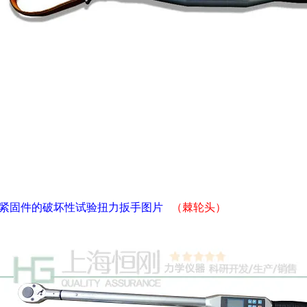
紧固件的破坏性试验扭力扳手
图片
（棘轮头）