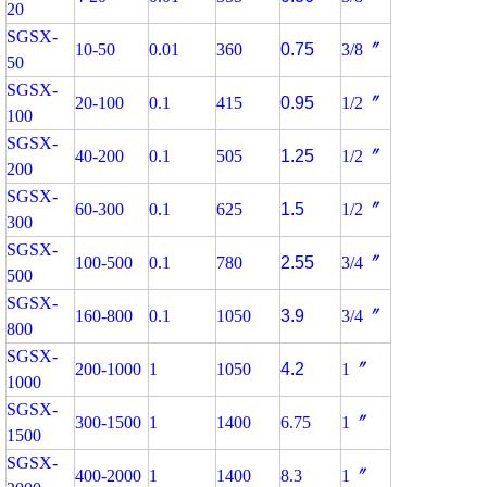
20
SGSX-
10-50
0.01
360
0.75
3/8〞
50
SGSX-
20-100
0.1
415
0.95
1/2〞
100
SGSX-
40-200
0.1
505
1.25
1/2〞
200
SGSX-
60-300
0.1
625
1.5
1/2〞
300
SGSX-
100-500
0.1
780
2.55
3/4〞
500
SGSX-
160-800
0.1
1050
3.9
3/4〞
800
SGSX-
200-1000
1
1050
4.2
1〞
1000
SGSX-
300-1500
1
1400
6.75
1〞
1500
SGSX-
400-2000
1
1400
8.3
1〞