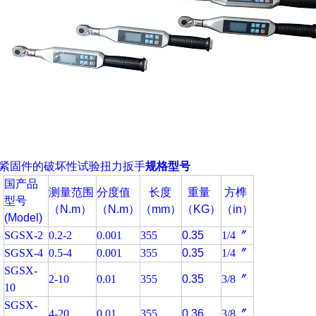
紧固件的破坏性试验扭力扳手
规格型号
国产品
测量范围
分度值
长度
重量
方榫
型号
（N.m）
（N.m）
（mm）
（KG）
（in）
(Model)
SGSX-2
0.2-2
0.001
355
0.35
1/4〞
SGSX-4
0.5-4
0.001
355
0.35
1/4〞
SGSX-
2-10
0.01
355
0.35
3/8〞
10
SGSX-
4-20
0.01
355
0.36
3/8〞