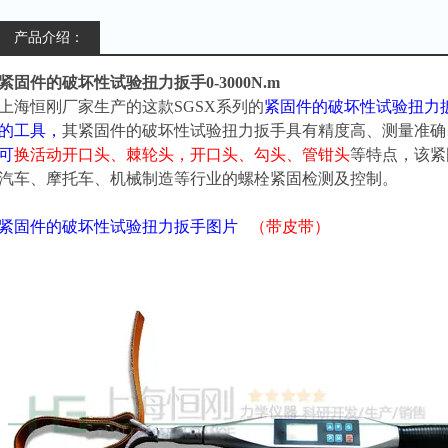
产品介绍：
紧固件的破坏性试验扭力扳手0-3000N.m
上海恒刚厂家生产的这款SGSX系列的
紧固件的破坏性试验扭力
的工具，
其紧固件的破坏性试验扭力扳手
具有精度高、测量准确
可
换
活动开口头、
棘轮头，
开口头、勾头、管钳头
等特点，
该紧
汽车、摩托车、机械制造等行业的螺栓紧固检测及控制。
紧固件的破坏性试验扭力扳手
图片
（
带皮带
）