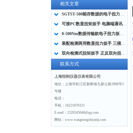
相关文章
SGTST-500能存数据的电子扭力扳手 带工作记录的智能扭力扳手厂家
可接PC数显扭矩扳手 电脑端通讯力矩扳手 数据上传电脑电子扭力扳手厂家
0-500Nm数据传输款电子扭力扳手,信号输出追溯扭矩值的扭矩扳手
装配检测两用数显扭力扳手 三模式切换扭矩扳手 工业紧固测量力矩扳手品牌
双向检测式扭矩扳手 正反双向扭力测试检测扳手 正旋反旋力矩扳手厂家
联系方式
上海恒刚仪器仪表有限公司
地址：上海市松江区新桥镇九新公路2888号5
号楼
电话：
手机：18221870325
E-mail：2329245040@qq.com
网站：www.wangnengshiyanji.com