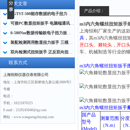
相关文章
产品介绍：
SGTST-500能存数据的电子扭力扳手 带工作记录的智能扭力扳手厂家
可接PC数显扭矩扳手 电脑端通讯力矩扳手 数据上传电脑电子扭力扳手厂家
m3内六角螺丝扭矩扳手
上海恒刚厂家生产的这款
0-500Nm数据传输款电子扭力扳手,信号输出追溯扭矩值的扭矩扳手
具，
其m3内六角螺丝扭
装配检测两用数显扭力扳手 三模式切换扭矩扳手 工业紧固测量力矩扳手品牌
开口头、
棘轮头，
开口
车、机械制造等行业的
双向检测式扭矩扳手 正反双向扭力测试检测扳手 正旋反旋力矩扳手厂家
联系方式
m3内六角螺丝扭矩扳手
上海恒刚仪器仪表有限公司
地址：上海市松江区新桥镇九新公路2888号5
号楼
电话：
手机：18221870325
m3内六角螺丝扭矩扳手
E-mail：2329245040@qq.com
国产品
网站：www.wangnengshiyanji.com
测量范围
分度
型号
（N.m）
（N
(Model)