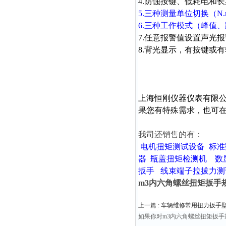
4.防蚀按键、低耗电和
5.三种测量单位切换（N.m、l
6.三种工作模式（峰值
7.任意报警值设置声光
8.背光显示，有按键或
上海恒刚仪器仪表有限
果您有特殊需求，也可
我司还销售的有：
电机扭矩测试设备
标准
器
瓶盖扭矩检测机
数
扳手
线束端子拉拔力测
m3内六角螺丝扭矩扳手
上一篇 :
车辆维修常用扭力扳手
如果你对m3内六角螺丝扭矩扳