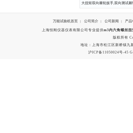
大扭矩双向棘轮扳手,双向测试棘
万能试验机首页
公司简介
公司新闻
产品
|
|
|
上海恒刚仪器仪表有限公司专业提供
m3内六角螺丝扭
版权所有 Copyr
地址：上海市松江区新桥镇九新公路2
沪ICP备11050024号-45
G