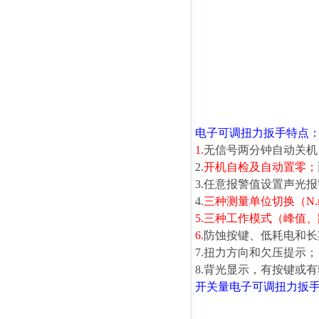
电子可调扭力扳手
特点
1.
无信号两分钟自动关机
2.
开机自检及自动置零；
3.任意报警值设置声光
4.
三种测量单位切换（N.m、lb
5.
三种工作模式（峰值、
6.
防蚀按键、低耗电和长
7.扭力方向和欠压提示；
8.背光显示，有按键或
开关量
电子可调扭力扳