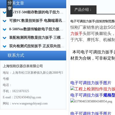
相关文章
产品介绍：
SGTST-500能存数据的电子扭力扳手 带工作记录的智能扭力扳手厂家
可接PC数显扭矩扳手 电脑端通讯力矩扳手 数据上传电脑电子扭力扳手厂家
电子可调扭力扳手(扭矩控制范围40-
恒刚厂家销售的这款SG
0-500Nm数据传输款电子扭力扳手,信号输出追溯扭矩值的扭矩扳手
力扳手
头部可换棘轮头
装配检测两用数显扭力扳手 三模式切换扭矩扳手 工业紧固测量力矩扳手品牌
于汽车、摩托车、机械
双向检测式扭矩扳手 正反双向扭力测试检测扳手 正旋反旋力矩扳手厂家
本司
电子可调扭力扳手
联系方式
材质为合钢，可非标定制
上海恒刚仪器仪表有限公司
地址：上海市松江区新桥镇九新公路2888号5
号楼
电子可调扭力扳手
图片
电话：
手机：18221870325
电子可调扭力扳手
规格
E-mail：2329245040@qq.com
网站：www.wangnengshiyanji.com
电子可调扭力扳手
图