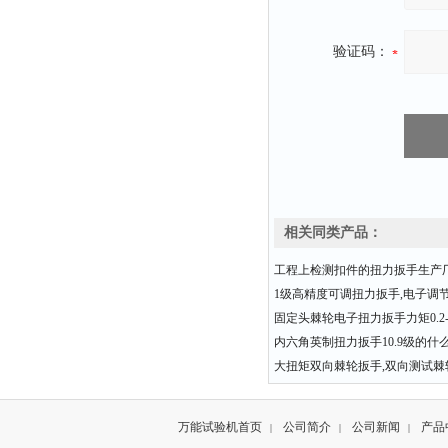
验证码：
相关同类产品：
工程上检测扣件的扭力扳手生产
1级高精度可调扭力扳手,电子调
固定头棘轮电子扭力扳手力矩0.2-3
内六角英制扭力扳手10.9级的什
大扭矩双向棘轮扳手,双向测试棘
万能试验机首页
公司简介
公司新闻
产品
|
|
|