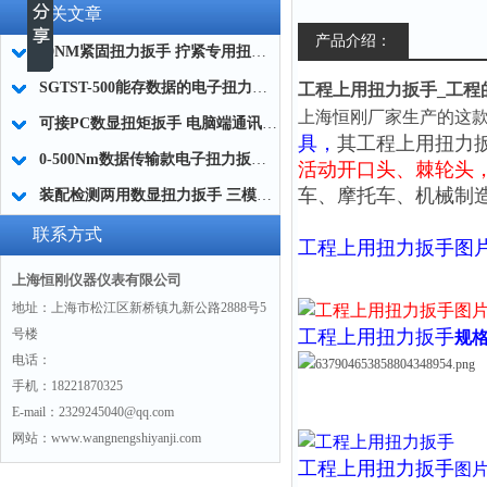
相关文章
产品介绍：
20NM紧固扭力扳手 拧紧专用扭力扳手 右旋力矩扳手厂家
SGTST-500能存数据的电子扭力扳手 带工作记录的智能扭力扳手厂家
工程上用扭力扳手_工程
上海恒刚厂家生产的这款
可接PC数显扭矩扳手 电脑端通讯力矩扳手 数据上传电脑电子扭力扳手厂家
具，
其工程上用扭力
0-500Nm数据传输款电子扭力扳手,信号输出追溯扭矩值的扭矩扳手
活动开口头、
棘轮头
车、摩托车、机械制
装配检测两用数显扭力扳手 三模式切换扭矩扳手 工业紧固测量力矩扳手品牌
联系方式
工程上用扭力扳手
图
上海恒刚仪器仪表有限公司
地址：上海市松江区新桥镇九新公路2888号5
号楼
工程上用扭力扳手
规
电话：
手机：18221870325
E-mail：2329245040@qq.com
网站：www.wangnengshiyanji.com
工程上用扭力扳手
图