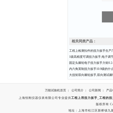
相关同类产品：
工程上检测扣件的扭力扳手生产
1级高精度可调扭力扳手,电子调
固定头棘轮电子扭力扳手力矩0.2-3
内六角英制扭力扳手10.9级的什
大扭矩双向棘轮扳手,双向测试棘
万能试验机首页
公司简介
公司新闻
产品
|
|
|
上海恒刚仪器仪表有限公司专业提供
工程上用扭力扳手_工程的扭
版权所有 Copyr
地址：上海市松江区新桥镇九新公路2