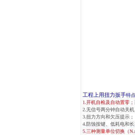
工程上用扭力扳手
特
1.开机自检及自动置零；
2.无信号两分钟自动关机
3.扭力方向和欠压提示；
4.防蚀按键、低耗电和
5.三种测量单位切换（N.m、l