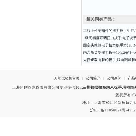
相关同类产品：
工程上检测扣件的扭力扳手生产
1级高精度可调扭力扳手,电子调
固定头棘轮电子扭力扳手力矩0.2-3
内六角英制扭力扳手10.9级的什
大扭矩双向棘轮扳手,双向测试棘
万能试验机首页
公司简介
公司新闻
产品
|
|
|
上海恒刚仪器仪表有限公司专业提供
10n.m带数据扭矩纳米扳手,带扭
版权所有 Copyr
地址：上海市松江区新桥镇九新公路2
沪ICP备11050024号-45
G