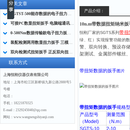
相关文章
产品介绍：
SGTST-500能存数据的电子扭力扳手 带工作记录的智能扭力扳手厂家
可接PC数显扭矩扳手 电脑端通讯力矩扳手 数据上传电脑电子扭力扳手厂家
10n.m带数据扭矩纳米
带扭
SGTS
恒刚厂家的
系列
0-500Nm数据传输款电子扭力扳手,信号输出追溯扭矩值的扭矩扳手
绿、红）实现报警功能的
装配检测两用数显扭力扳手 三模式切换扭矩扳手 工业紧固测量力矩扳手品牌
警、双向转换、预设存
双向检测式扭矩扳手 正反双向扭力测试检测扳手 正旋反旋力矩扳手厂家
架测试、金属部件螺丝
联系方式
带扭矩数据的扳手
图片
上海恒刚仪器仪表有限公司
地址：上海市松江区新桥镇九新公路2888号5
号楼
电话：
手机：18221870325
带扭矩数据的扳手
规格
E-mail：2329245040@qq.com
产品型号
测量范围
网站：www.wangnengshiyanji.com
（Model)
（N.m
）
SGTS-10
2-10