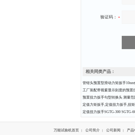
验证码：
相关同类产品：
管钳头预置型滑动力矩扳手10n
工厂装配带视窗显示刻度的预置
预置扭力扳手勾型转换头 测量范围0-
定值力矩扳手,定值扭力扳手,扭
定值扭力扳手SGTG-300 SGTG-600
万能试验机首页
公司简介
公司新闻
产品
|
|
|