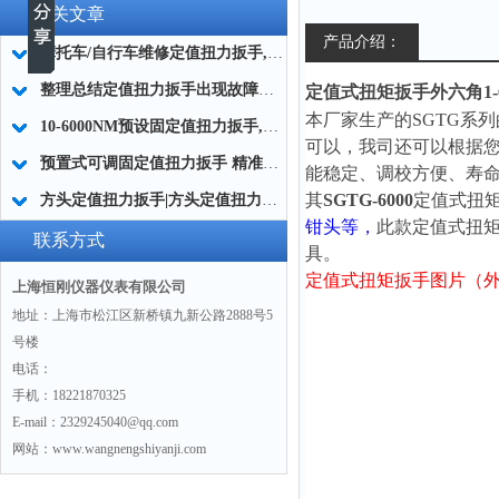
相关文章
产品介绍：
摩托车/自行车维修定值扭力扳手,汽修店专用预置式扭力扳手工具
整理总结定值扭力扳手出现故障的解决办法
定值式扭矩扳手外六角1-62N.
本厂家生产的
SGTG系列
10-6000NM预设固定值扭力扳手,多种扭矩范围可供选择预置式扭力扳手
可以，我司还可以根据
预置式可调固定值扭力扳手 精准可调固定值扭力工具 大扭矩可调扭力扳手
能稳定、调校方便、寿
其
SGTG-6000
定值式
扭
方头定值扭力扳手|方头定值扭力扳手带可换头的功能
钳头等，
此款定值式
扭
联系方式
具。
定值式扭矩扳手图片（
上海恒刚仪器仪表有限公司
地址：上海市松江区新桥镇九新公路2888号5
号楼
电话：
手机：18221870325
E-mail：2329245040@qq.com
网站：www.wangnengshiyanji.com