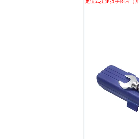
定值式扭矩扳手图片（