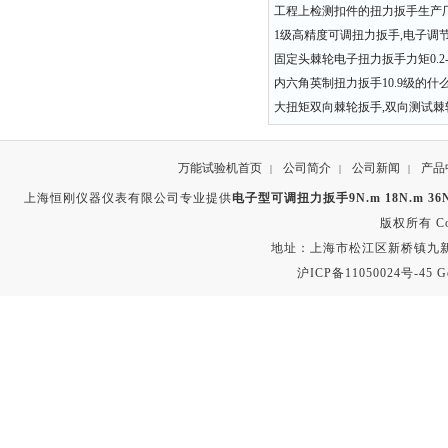
工程上检测扣件的扭力扳手生产
1级高精度可调扭力扳手,电子调
固定头棘轮电子扭力扳手力矩0.2-3
内六角英制扭力扳手10.9级的什
大扭矩双向棘轮扳手,双向测试棘
万能试验机首页
公司简介
公司新闻
产品
|
|
|
上海恒刚仪器仪表有限公司专业提供
电子型可调扭力扳手9N.m 18N.m 36N.
版权所有 Copyr
地址：上海市松江区新桥镇九新公路2
沪ICP备11050024号-45
G