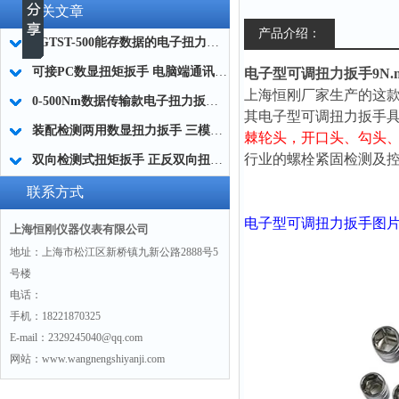
相关文章
产品介绍：
SGTST-500能存数据的电子扭力扳手 带工作记录的智能扭力扳手厂家
可接PC数显扭矩扳手 电脑端通讯力矩扳手 数据上传电脑电子扭力扳手厂家
电子型可调扭力扳手9N.m 18
上海恒刚厂家生产的这款
0-500Nm数据传输款电子扭力扳手,信号输出追溯扭矩值的扭矩扳手
其电子型可调扭力扳手
装配检测两用数显扭力扳手 三模式切换扭矩扳手 工业紧固测量力矩扳手品牌
棘轮头，
开口头、勾头
行业的螺栓紧固检测及
双向检测式扭矩扳手 正反双向扭力测试检测扳手 正旋反旋力矩扳手厂家
联系方式
电子型可调扭力扳手
图
上海恒刚仪器仪表有限公司
地址：上海市松江区新桥镇九新公路2888号5
号楼
电话：
手机：18221870325
E-mail：2329245040@qq.com
网站：www.wangnengshiyanji.com