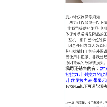
测力计仪器保修须知
测力计仪器属于以下情
非我司提供的附品(电瓶
体保修承诺请见附品的
整机、部件已经超过保
因意外因素或人为原因
带电拔插打印机等外围设
因使用非正版、非我处经
原因造成的故障或损失
我司还销售的有：
数
控拉力计
测拉力的仪
计
数显拉力表 带显
1675N.m以下可调节
上一篇 :
预紧扭力扳手|螺栓扭力