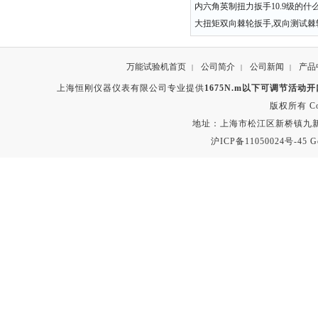
内六角英制扭力扳手10.9级的什
大扭矩双向棘轮扳手,双向测试棘
万能试验机首页
公司简介
公司新闻
产品
|
|
|
上海恒刚仪器仪表有限公司专业提供
1675N.m以下可调节活动
版权所有 Copyr
地址：上海市松江区新桥镇九新公路2
沪ICP备11050024号-45
G