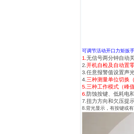
可调节
活动开口
力矩扳
1.
无信号两分钟自动关
2.
开机自检及自动置
3.任意报警值设置声
4.
三种测量单位切换（N.m、
5.
三种工作模式（峰
6.
防蚀按键、低耗电
7.扭力方向和欠压提
8.背光显示，有按键或