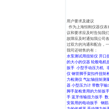
用户要求及建议
作为上海恒刚仪器仪表
议和要求应及时告知我
故障应及时通知我公司
过双方的沟通和配合，
我司还销售的有：
水泵测试用扭矩仪
开口
的大小的仪器
轮毂电机
扳手
小型手动压力机
仪
钢管脚手架扣件扭矩
力检测仪
气缸轴扭矩测
器
小型压力计
带数字输
脚手架检查用的力矩扳
手
蓝牙传输扭力扳手
数
安装用的电动扳手
钢筋
力的传感器
手动增力扳