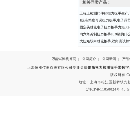
相关同类产品：
工程上检测扣件的扭力扳手生产
1级高精度可调扭力扳手,电子调
固定头棘轮电子扭力扳手力矩0.2-3
内六角英制扭力扳手10.9级的什
大扭矩双向棘轮扳手,双向测试棘
万能试验机首页
公司简介
公司新闻
产品
|
|
|
上海恒刚仪器仪表有限公司专业提供
钢筋扭力检测扳手带数字
版权所有 Copyr
地址：上海市松江区新桥镇九新公路2
沪ICP备11050024号-45
G