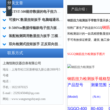
相关文章
产品介绍：
SGTST-500能存数据的电子扭力扳手 带工作记录的智能扭力扳手厂家
可接PC数显扭矩扳手 电脑端通讯力矩扳手 数据上传电脑电子扭力扳手厂家
钢筋扭力检测扳手带数字显示多
钢筋
0-500Nm数据传输款电子扭力扳手,信号输出追溯扭矩值的扭矩扳手
恒刚厂家生产的这款
SGGQ
和检测设计的一款高精密数显扭
装配检测两用数显扭力扳手 三模式切换扭矩扳手 工业紧固测量力矩扳手品牌
手可有效保证桥梁、建筑
施工操
双向检测式扭矩扳手 正反双向扭力测试检测扳手 正旋反旋力矩扳手厂家
联系方式
SGGQ
钢筋扭力检测扳手图片
上海恒刚仪器仪表有限公司
地址：上海市松江区新桥镇九新公路2888号5
号楼
钢筋扭力检测扳手
规格
电话：
产品型号
测量范围
手机：18221870325
E-mail：2329245040@qq.com
(Model)
（N.m
）
网站：www.wangnengshiyanji.com
SGGQ-400
80-400