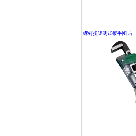
图片
螺钉扭矩测试扳手