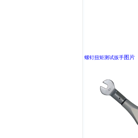
图片
螺钉扭矩测试扳手