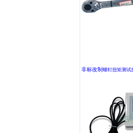
非标改制
螺钉扭矩测试