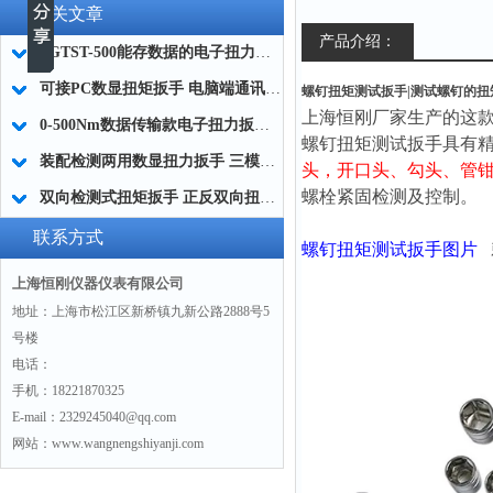
相关文章
产品介绍：
SGTST-500能存数据的电子扭力扳手 带工作记录的智能扭力扳手厂家
可接PC数显扭矩扳手 电脑端通讯力矩扳手 数据上传电脑电子扭力扳手厂家
螺钉扭矩测试扳手|测试螺钉的扭矩
上海恒刚厂家生产的这款
0-500Nm数据传输款电子扭力扳手,信号输出追溯扭矩值的扭矩扳手
螺钉扭矩测试扳手
具有
装配检测两用数显扭力扳手 三模式切换扭矩扳手 工业紧固测量力矩扳手品牌
头，
开口头、勾头、管
螺栓紧固检测及控制。
双向检测式扭矩扳手 正反双向扭力测试检测扳手 正旋反旋力矩扳手厂家
联系方式
螺钉扭矩测试扳手
图片
上海恒刚仪器仪表有限公司
地址：上海市松江区新桥镇九新公路2888号5
号楼
电话：
手机：18221870325
E-mail：2329245040@qq.com
网站：www.wangnengshiyanji.com