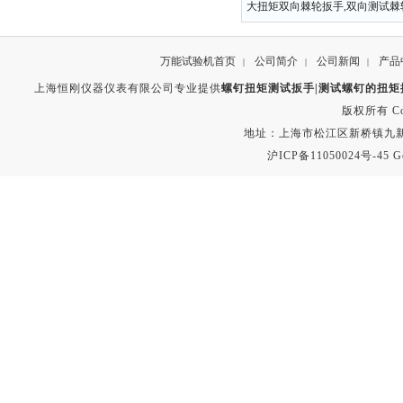
大扭矩双向棘轮扳手,双向测试棘
万能试验机首页
公司简介
公司新闻
产品
|
|
|
上海恒刚仪器仪表有限公司专业提供
螺钉扭矩测试扳手|测试螺钉的扭矩扳
版权所有 Copyr
地址：上海市松江区新桥镇九新公路2
沪ICP备11050024号-45
G