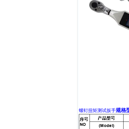
规格
螺钉扭矩测试扳手