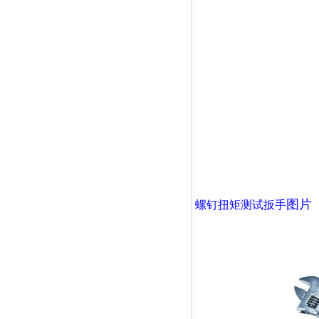
图
螺钉扭矩测试扳手