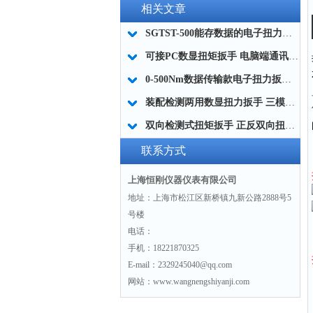
相关文章
SGTST-500能存数据的电子扭力扳手 带工作记录的智能扭力扳手厂家
可接PC数显扭矩扳手 电脑端通讯力矩扳手 数据上传电脑电子扭力扳手厂家
0-500Nm数据传输款电子扭力扳手,信号输出追溯扭矩值的扭矩扳手
装配检测两用数显扭力扳手 三模式切换扭矩扳手 工业紧固测量力矩扳手品牌
双向检测式扭矩扳手 正反双向扭力测试检测扳手 正旋反旋力矩扳手厂家
联系方式
上海恒刚仪器仪表有限公司
地址：上海市松江区新桥镇九新公路2888号5
号楼
电话：
手机：18221870325
E-mail：2329245040@qq.com
网站：www.wangnengshiyanji.com