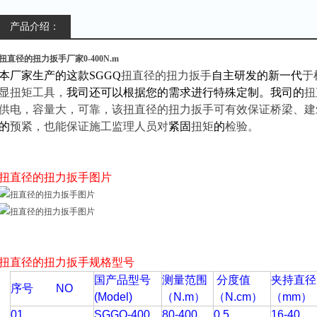
产品介绍：
扭直径的扭力扳手厂家0-400N.m
本厂家生产的这款SGGQ
扭直径的扭力扳手
自主研发的新一代
于
显扭矩工具，
我司还可以根据您的需求进行特殊定制。我司的
扭
供电，容量大，可靠
，该扭直径的扭力扳手
可有效保证桥梁、建
的
预紧，也能保证施工监理人员对
紧固
扭矩
的
检验。
扭直径的
扭力扳手图片
扭直径的
扭力扳手
规格型号
国产品型号
测量范围
分度值
夹持直径
序号 NO
(Model)
（N.m
）
（N.cm
）
（mm
）
01
SGGQ-400
80-400
0.5
16-40