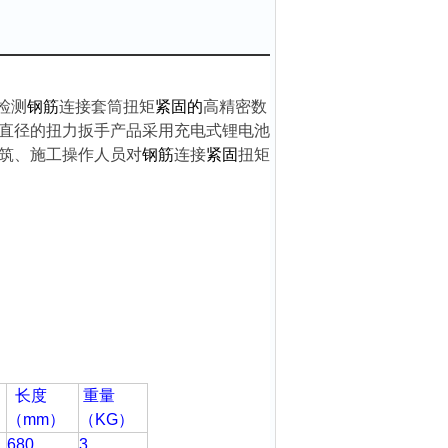
检测
钢筋
连接套筒扭矩
紧固的
高精密数
直径的扭力扳手
产品采用充电式锂电池
筑、施工操作人员对
钢筋
连接
紧固
扭矩
长度
重量
（mm
）
（KG
）
680
3