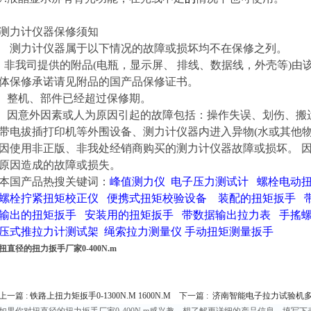
测力计仪器保修须知
测力计仪器属于以下情况的故障或损坏均不在保修之列。
非我司提供的附品(电瓶，显示屏、 排线、数据线，外壳等)由
体保修承诺请见附品的国产品保修证书。
整机、部件已经超过保修期。
因意外因素或人为原因引起的故障包括：操作失误、划伤、搬
带电拔插打印机等外围设备、测力计仪器内进入异物(水或其他物
因使用非正版、非我处经销商购买的测力计仪器故障或损坏。 因
原因造成的故障或损失。
本国产品热搜关键词：
峰值测力仪
电子压力测试计
螺栓电动
螺栓拧紧扭矩校正仪
便携式扭矩校验设备
装配的扭矩扳手
输出的扭矩扳手
安装用的扭矩扳手
带数据输出拉力表
手搖
压式推拉力计测试架
绳索拉力测量仪
手动扭矩测量扳手
扭直径的扭力扳手厂家0-400N.m
上一篇 :
铁路上扭力矩扳手0-1300N.M 1600N.M
下一篇 :
济南智能电子拉力试验机