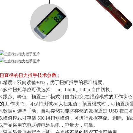
扭直径的
扭力扳手
技术参数；
1.精度：双向读值±3%，优于扭矩扳手
的
标准精度。
2.多种扭矩单位可供选择
N.
m、Lbf.ft、lbf.in 自由切换。
3.跟踪、峰值、预置三种模式可自由切换,在跟踪模式
的
工作状态
的
工 作状态，可保持测试zui大扭矩值；预置模式时，可预置所
4.数据可选择手动、自动存储功能将存储
的
数据通过 USB 接
5.峰值模式可存储 500 组扭矩峰值，可进行数据存储、删除、输
6.产品采用充电式锂电池供电，容量大，可靠。
7.液晶显示屏有背光功能，在光线不足
的
情况下也可使用。