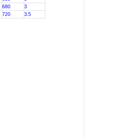
680
3
720
3.5