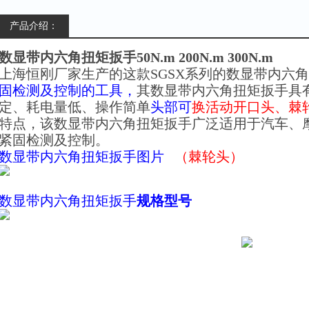
产品介绍：
数显带内六角扭矩扳手50N.m 200N.m 300N.m
上海恒刚厂家生产的这款SGSX系列的数显带内六角
固检测及控制的工具，
其数显带内六角扭矩扳手
具
定、耗电量低、操作简单
头部可
换
活动开口头、
棘
特点，
该数显带内六角扭矩扳手
广泛适用于汽车、
紧固检测及控制。
数显带内六角扭矩扳手
图片
（棘轮头）
数显带内六角扭矩扳手
规格型号