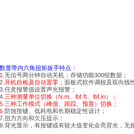
数显带内六角扭矩扳手
特点：
1.
无信号两分钟自动关机；存储功能300组数据；
2.
开机自检及自动置零；
面板式软件调校及双向线
3.任意报警值设置声光报警；
4.
三种测量单位切换（N.m、lbf.ft、lbf.in）；
5.
三种工作模式（峰值、跟踪、预置）切换；
6.
防蚀按键、低耗电和长期稳定性设计；
7.扭力方向和欠压提示；
8.背光显示，有按键或有较大值变化会亮背光，无