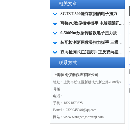
相关文章
SGTST-500能存数据的电子扭力扳手 带工作记录的智能扭力扳手厂家
可接PC数显扭矩扳手 电脑端通讯力矩扳手 数据上传电脑电子扭力扳手厂家
0-500Nm数据传输款电子扭力扳手,信号输出追溯扭矩值的扭矩扳手
装配检测两用数显扭力扳手 三模式切换扭矩扳手 工业紧固测量力矩扳手品牌
双向检测式扭矩扳手 正反双向扭力测试检测扳手 正旋反旋力矩扳手厂家
联系方式
上海恒刚仪器仪表有限公司
地址：上海市松江区新桥镇九新公路2888号5
号楼
电话：
手机：18221870325
E-mail：2329245040@qq.com
网站：www.wangnengshiyanji.com