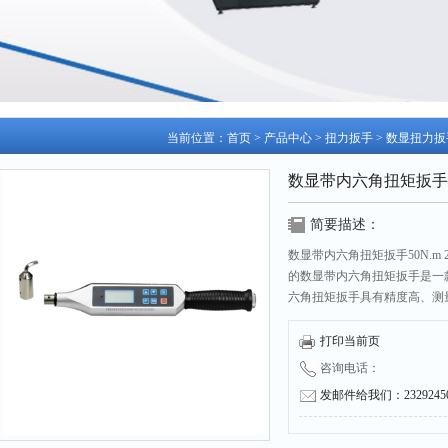
当前位置：
首页
>
产品中心
>
扭力扳手
>
数显扭力扳
数显带内六角扭矩扳手50N.
简要描述：
数显带内六角扭矩扳手50N.m 2
的数显带内六角扭矩扳手是一
六角扭矩扳手具有精度高、测
活动开口头、棘轮头，开口头
打印当前页
咨询电话：
发邮件给我们：232924504