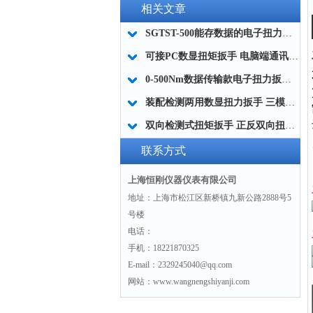
相关文章
SGTST-500能存数据的电子扭力扳手 带工作记录的智能扭力扳手厂家
可接PC数显扭矩扳手 电脑端通讯力矩扳手 数据上传电脑电子扭力扳手厂家
0-500Nm数据传输款电子扭力扳手,信号输出追溯扭矩值的扭矩扳手
装配检测两用数显扭力扳手 三模式切换扭矩扳手 工业紧固测量力矩扳手品牌
双向检测式扭矩扳手 正反双向扭力测试检测扳手 正旋反旋力矩扳手厂家
联系方式
上海恒刚仪器仪表有限公司
地址：上海市松江区新桥镇九新公路2888号5
号楼
电话：
手机：18221870325
E-mail：2329245040@qq.com
网站：www.wangnengshiyanji.com