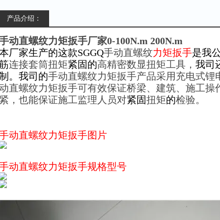
产品介绍：
手动直螺纹力矩扳手厂家0-100N.m 200N.m
本厂家生产的这款SGGQ
手动直螺纹
力矩扳手
是我
筋
连接套筒扭矩
紧固的
高精密数显扭矩工具，
我司
制。我司的
手动直螺纹力矩扳手
产品采用充电式锂
动直螺纹力矩扳手
可有效保证桥梁、建筑、施工操
紧，也能保证施工监理人员对
紧固
扭矩
的
检验。
手动直螺纹力矩扳手图片
手动直螺纹力矩扳手
规格型号