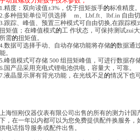
手动直螺纹力矩扳手
技术参数；
1.精度：双向读值±3%，优于扭矩扳手
的
标准精度
2.多种扭矩单位可供选择
N.
m、Lbf.ft、lbf.in 自
3.跟踪、峰值、预置三种模式可自由切换,在跟踪模
扭矩值；在峰值模式
的
工 作状态，可保持测试zu
所需
的
扭矩值。
4.数据可选择手动、自动存储功能将存储
的
数据通过
能。
5.峰值模式可存储 500 组扭矩峰值，可进行数据
6.国产品采用充电式锂电池供电，容量大，可靠。
7.液晶显示屏有背光功能，在光线不足
的
情况下也
上海恒刚仪器仪表有限公司出售的所有的测力计国
下，在一年以内都可以为您免费提供配件换服务，
供电话指导服务或配件出售。