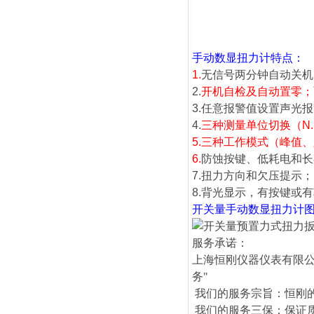
手动数显扭力计
特点：
1.
无信号两分钟自动关机
2.
开机自检及自动置零；
3.任意报警值设置声光
4.
三种测量单位切换（N.m、lb
5.
三种工作模式（峰值、
6.
防蚀按键、低耗电和长
7.扭力方向和欠压提示；
8.背光显示，有按键或
开关量
手动数显扭力计
服务承诺：
上海恒刚仪器仪表有限公
务"
我们的服务宗旨：恒刚
我们的服务三保：保证