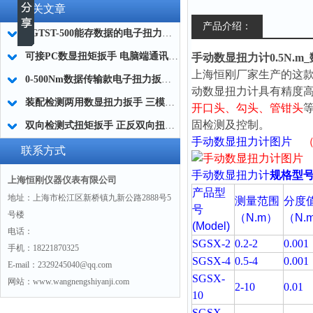
相关文章
产品介绍：
SGTST-500能存数据的电子扭力扳手 带工作记录的智能扭力扳手厂家
可接PC数显扭矩扳手 电脑端通讯力矩扳手 数据上传电脑电子扭力扳手厂家
手动数显扭力计0.5N.
上海恒刚厂家生产的这款
0-500Nm数据传输款电子扭力扳手,信号输出追溯扭矩值的扭矩扳手
动数显扭力计
具有精度
装配检测两用数显扭力扳手 三模式切换扭矩扳手 工业紧固测量力矩扳手品牌
开口头、勾头、管钳头
固检测及控制。
双向检测式扭矩扳手 正反双向扭力测试检测扳手 正旋反旋力矩扳手厂家
手动数显扭力计
图片
联系方式
手动数显扭力计
规格型
上海恒刚仪器仪表有限公司
产品型
地址：上海市松江区新桥镇九新公路2888号5
测量范围
分度
号
号楼
（N.m）
（N.
(Model)
电话：
SGSX-2
0.2-2
0.001
手机：18221870325
SGSX-4
0.5-4
0.001
E-mail：2329245040@qq.com
SGSX-
网站：www.wangnengshiyanji.com
2-10
0.01
10
SGSX-