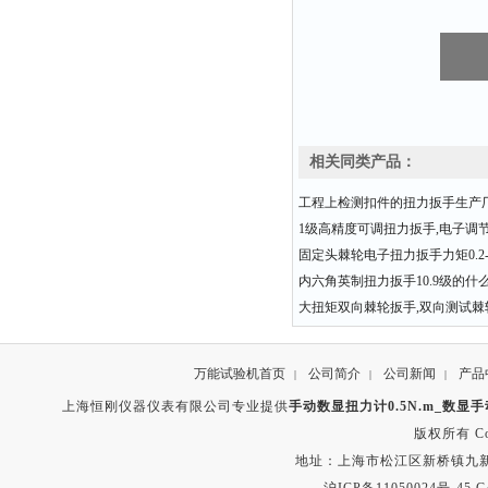
相关同类产品：
工程上检测扣件的扭力扳手生产
1级高精度可调扭力扳手,电子调
固定头棘轮电子扭力扳手力矩0.2-3
内六角英制扭力扳手10.9级的什
大扭矩双向棘轮扳手,双向测试棘
万能试验机首页
公司简介
公司新闻
产品
|
|
|
上海恒刚仪器仪表有限公司专业提供
手动数显扭力计0.5N.m_数显
版权所有 Copyr
地址：上海市松江区新桥镇九新公路2