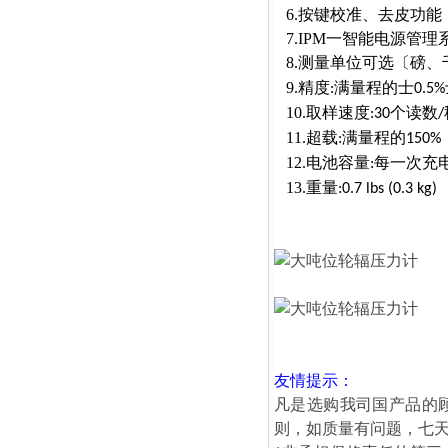
6.按键校准、去皮功能
7.IPM一智能电源管理
8.测量单位可选〔磅、
9.精度
满量程的士
:
0.5%
10.取样速度
个读数
:30
/
11.超载
满量程的
:
150%
12.电池容量
每一次充
:
13.重量
:0.7 lbs (0.3 kg)
友情提示：
凡是选购我司国产品的
则，如质量有问题，七天