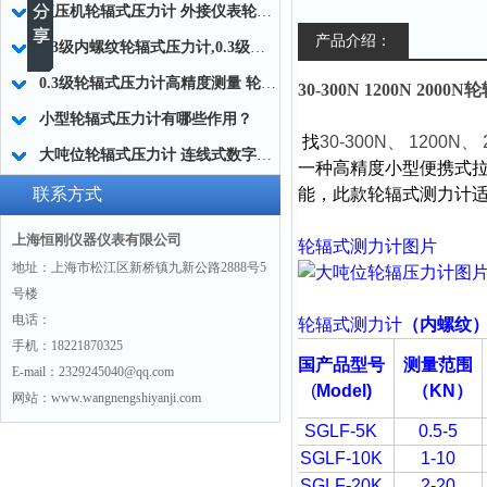
液压机轮辐式压力计 外接仪表轮辐测力计 外接仪表轮辐测力计厂家
产品介绍：
0.3级内螺纹轮辐式压力计,0.3级轮辐式测力计定制,上海0.3级精密压力计厂家
0.3级轮辐式压力计高精度测量 轮辐式大量程压力计
30-300N 1200N 20
小型轮辐式压力计有哪些作用？
找
30-300N
、
1200N
、
大吨位轮辐式压力计 连线式数字测力计 外置数显式推拉力计SGLF厂家
一种高精度小型便携式
联系方式
能，此款轮辐式测力计
上海恒刚仪器仪表有限公司
轮辐式测力计图片
地址：上海市松江区新桥镇九新公路2888号5
号楼
电话：
轮辐式测力计
（内螺纹
手机：18221870325
国产品型号
测量范围
E-mail：2329245040@qq.com
(
Model)
（
KN
）
网站：www.wangnengshiyanji.com
SGLF-5K
0.5-5
SGLF-10K
1-10
SGLF-20K
2-20