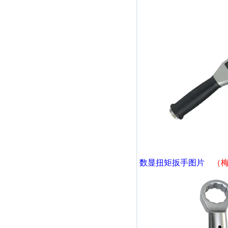
数显扭矩扳手
图片
（