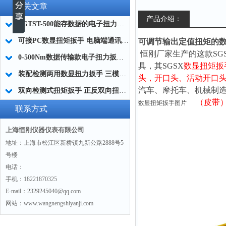
相关文章
产品介绍：
SGTST-500能存数据的电子扭力扳手 带工作记录的智能扭力扳手厂家
可接PC数显扭矩扳手 电脑端通讯力矩扳手 数据上传电脑电子扭力扳手厂家
可调节输出定值扭矩的
恒刚
厂家生产的这款
SG
0-500Nm数据传输款电子扭力扳手,信号输出追溯扭矩值的扭矩扳手
具，其
SGSX
数显扭矩扳
装配检测两用数显扭力扳手 三模式切换扭矩扳手 工业紧固测量力矩扳手品牌
头，
开口头、活动开口
汽车、摩托车、机械制
双向检测式扭矩扳手 正反双向扭力测试检测扳手 正旋反旋力矩扳手厂家
（
皮带
数显扭矩扳手图片
联系方式
上海恒刚仪器仪表有限公司
地址：上海市松江区新桥镇九新公路2888号5
号楼
电话：
手机：18221870325
E-mail：2329245040@qq.com
网站：www.wangnengshiyanji.com