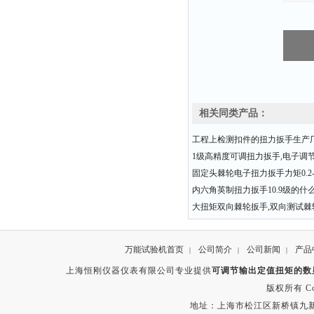
相关同类产品：
工程上检测扣件的扭力扳手生产
1级高精度可调扭力扳手,电子调
固定头棘轮电子扭力扳手力矩0.2-3
内六角英制扭力扳手10.9级的什
大扭矩双向棘轮扳手,双向测试棘
万能试验机首页
公司简介
公司新闻
产品
|
|
|
上海恒刚仪器仪表有限公司专业提供
可调节输出定值扭矩的数
版权所有 Copyr
地址：上海市松江区新桥镇九新公路2