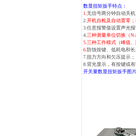
数显扭矩扳手
特点：
1.
无信号两分钟自动关机
2.
开机自检及自动置零；
3.任意报警值设置声光
4.
三种测量单位切换（N.m、lb
5.三种工作模式（峰值
6.
防蚀按键、低耗电和长
7.扭力方向和欠压提示；
8.背光显示，有按键或
开关量
数显扭矩扳手
图