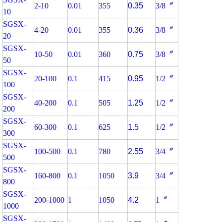
2-10
0.01
355
0.35
3/8〞
10
SGSX-
4-20
0.01
355
0.36
3/8〞
20
SGSX-
10-50
0.01
360
0.75
3/8〞
50
SGSX-
20-100
0.1
415
0.95
1/2〞
100
SGSX-
40-200
0.1
505
1.25
1/2〞
200
SGSX-
60-300
0.1
625
1.5
1/2〞
300
SGSX-
100-500
0.1
780
2.55
3/4〞
500
SGSX-
160-800
0.1
1050
3.9
3/4〞
800
SGSX-
200-1000
1
1050
4.2
1〞
1000
SGSX-