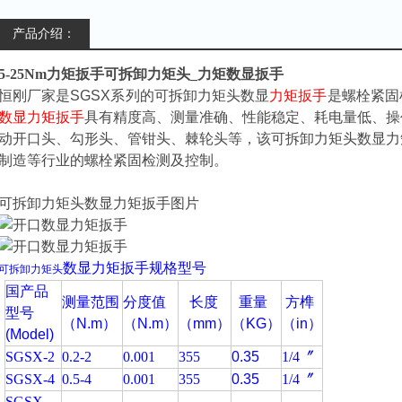
产品介绍：
5-25Nm力矩扳手可拆卸力矩头_力矩数显扳手
恒刚厂家是SGSX系列的
可拆卸力矩头
数显
力矩扳手
是螺栓紧固
数显
力矩扳手
具有精度高、测量准确、性能稳定、耗电量低、操
动开口头、勾形头、管钳头、棘轮头等，该
可拆卸力矩头
数显
力
制造等行业的螺栓紧固检测及控制。
可拆卸力矩头
数显
力矩扳手图片
数显力矩扳手规格型号
可拆卸力矩头
国产品
测量范围
分度值
长度
重量
方榫
型号
（N.m）
（N.m）
（mm）
（KG）
（in）
(Model)
SGSX-2
0.2-2
0.001
355
0.35
1/4〞
SGSX-4
0.5-4
0.001
355
0.35
1/4〞
SGSX-