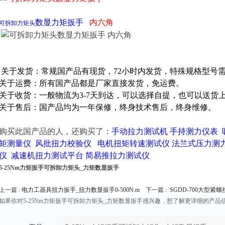
数显力矩扳手
内六角
可拆卸力矩头
关于发货：常规国产品有现货，72小时内发货，特殊规格型号
关于运费：所有国产品都是厂家直接发货，免运费。
关于收货：一般物流为3-7天到达，可以选择自提，也可以送货
关于售后：国产品均为一年保修，终身技术售后，终身维修。
购买此国产品的人，还
购买
了：
手动拉力测试机
手持测力仪表
矩测量仪
风批扭力校验仪
电机扭矩转速测试仪
法兰式压力测
仪
减速机扭力测试平台
简易推拉力测试仪
5-25Nm力矩扳手可拆卸力矩头_力矩数显扳手
上一篇 :
电力工器具扭力扳手_扭力数显扳手0-500N.m
下一篇 :
SGDD-700大型
如果你对5-25Nm力矩扳手可拆卸力矩头_力矩数显扳手感兴趣，想了解更详细的产