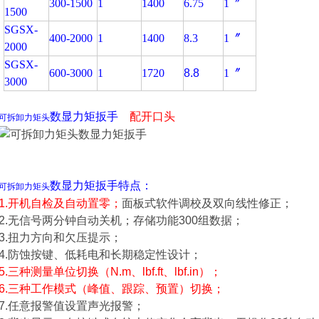
300-1500
1
1400
6.75
1〞
1500
SGSX-
400-2000
1
1400
8.3
1〞
2000
SGSX-
600-3000
1
1720
8.8
1〞
3000
数显力矩扳手
配开口头
可拆卸力矩头
数显力矩扳手
特点：
可拆卸力矩头
1.开机自检及自动置零；
面板式软件调校及双向线性修正；
2.无信号两分钟自动关机；存储功能300组数据；
3.扭力方向和欠压提示；
4.防蚀按键、低耗电和长期稳定性设计；
5.三种测量单位切换（N.m、lbf.ft、lbf.in）；
6.三种工作模式（峰值、跟踪、预置）切换；
7.任意报警值设置声光报警；