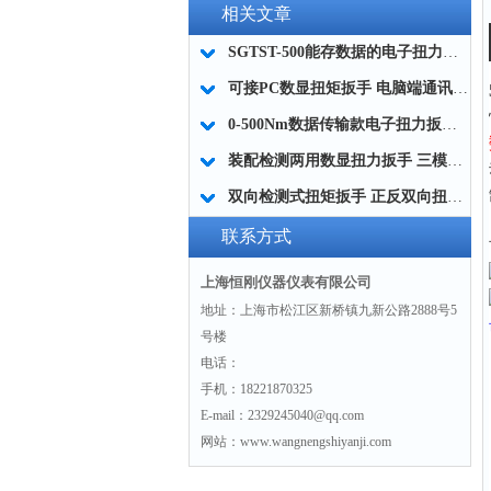
相关文章
SGTST-500能存数据的电子扭力扳手 带工作记录的智能扭力扳手厂家
可接PC数显扭矩扳手 电脑端通讯力矩扳手 数据上传电脑电子扭力扳手厂家
0-500Nm数据传输款电子扭力扳手,信号输出追溯扭矩值的扭矩扳手
装配检测两用数显扭力扳手 三模式切换扭矩扳手 工业紧固测量力矩扳手品牌
双向检测式扭矩扳手 正反双向扭力测试检测扳手 正旋反旋力矩扳手厂家
联系方式
上海恒刚仪器仪表有限公司
地址：上海市松江区新桥镇九新公路2888号5
号楼
电话：
手机：18221870325
E-mail：2329245040@qq.com
网站：www.wangnengshiyanji.com