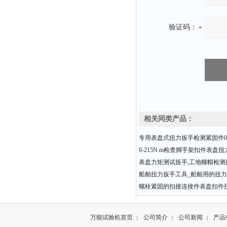
验证码：
相关同类产品：
专用表盘式扭力扳手检测紧固件0-2
0-215N.m检查脚手架扣件表盘
表盘力矩测试扳手,工地螺帽检测
船舶扭力扳手工具_船舶用的扭
螺栓紧固的扣接连接件表盘扣件
万能试验机首页
公司简介
公司新闻
产品
|
|
|