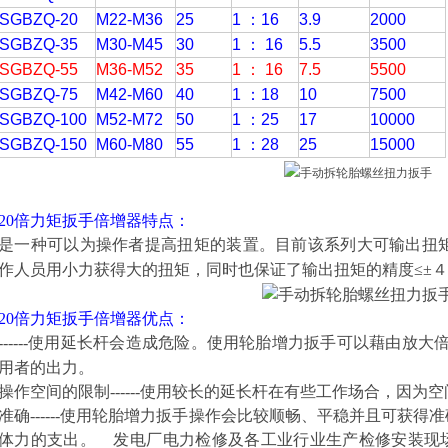
SGBZQ-20
M22-M36
25
1 ：16
3.9
2000
SGBZQ-35
M30-M45
30
1 ： 16
5.5
3500
SGBZQ-55
M36-M52
35
1 ： 16
7.5
5500
SGBZQ-75
M42-M60
40
1 ：18
10
7500
SGBZQ-100
M52-M72
50
1 ：25
17
10000
SGBZQ-150
M60-M80
55
1 ：28
25
15000
20倍力矩扳手倍增器
特点：
是一种可以为操作者提高扭矩的装置。目前该系列大可输出扭矩15
作人员用小力获得大的扭矩，同时也保证了输出扭矩的精度≤±４
20倍力矩扳手倍增器
优点：
------使用延长杆会造成危险。使用轮胎增力扳手可以藉由放大
用者的出力。
操作空间的限制------使用较长的延长杆在有些工作场合，因
准确------使用轮胎增力扳手操作会比较顺畅、平稳并且可获
体力的支出。 发电厂电力检修及各工业行业生产检修安装现