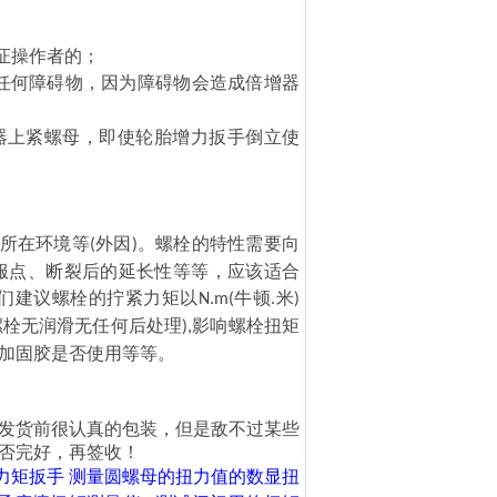
保证操作者的；
任何障碍物，因为障碍物会造成倍增器
器上紧螺母，即使轮胎增力扳手倒立使
所在环境等
外因
。螺栓的特性需要向
(
)
服点、断裂后的延长性等等，应该适合
们建议螺栓的拧紧力矩以
牛顿
米
N.m(
.
)
螺栓
无润滑
无任何后处理
影响螺栓扭矩
),
加固胶是否使用等等。
发货前很认真的包装，但是敌不过某些
否完好，再签收！
力矩扳手
测量圆螺母的扭力值的数显扭