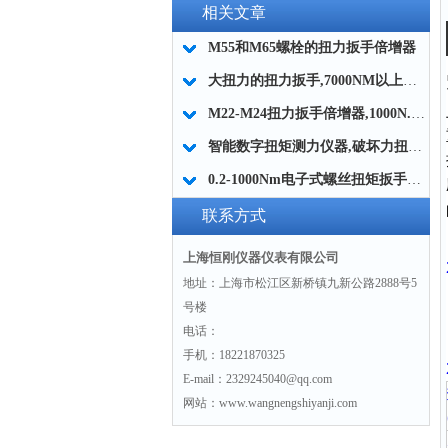
相关文章
M55和M65螺栓的扭力扳手倍增器
大扭力的扭力扳手,7000NM以上扭力大的扭力扳手,大扭矩扭力扳手
M22-M24扭力扳手倍增器,1000N.m扭力扳手倍增器价格
智能数字扭矩测力仪器,破坏力扭矩测试仪,测试螺钉破坏扭矩仪器简介
0.2-1000Nm电子式螺丝扭矩扳手（带检测功能）
联系方式
上海恒刚仪器仪表有限公司
地址：上海市松江区新桥镇九新公路2888号5
号楼
电话：
手机：18221870325
E-mail：2329245040@qq.com
网站：www.wangnengshiyanji.com