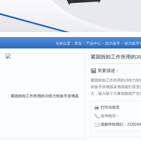
当前位置：
首页
>
产品中心
>
扭力扳手
>
扭力扳手
紧固拆卸工作所用的2
简要描述：
紧固拆卸工作所用的20倍力矩
矩扳手倍增器采用高能行星变
大，输入较小力量就能国产生很
置；操作人员只需施加很小的
打印当前页
咨询电话：
发邮件给我们：232924504