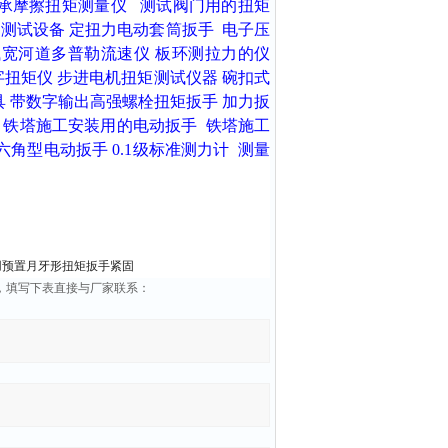
承摩擦扭矩测量仪
测试阀门用的扭矩
力测试设备
定扭力电动套筒扳手
电子压
浅宽河道多普勒流速仪
板环测拉力的仪
字扭矩仪
步进电机扭矩测试仪器
碗扣式
具
带数字输出高强螺栓扭矩扳手
加力扳
铁塔施工安装用的电动扳手
铁塔施工
六角型电动扳手
0.1级标准测力计
测量
用预置月牙形扭矩扳手紧固
，填写下表直接与厂家联系：