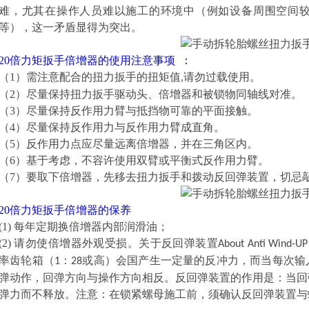
难，尤其在操作人员难以施工的环境中（例如设备周围空间
等），这一矛盾显得为突出。
20倍力矩扳手倍增器
的使用注意事项 ：
（1）需注意配合的扭力扳手的扭矩值
请勿过载使用。
,
（2）尽量保持扭力扳手驱动头、倍增器和被锁物同轴线对准。
（3）尽量保持反作用力臂与抵挡物可靠的平面接触。
（4）尽量保持反作用力与反作用力臂成直角。
（5）反作用力点应尽量远离倍增器，并在三角区内。
（6）基于考虑，不容许使用双臂或平衡式反作用力臂。
（7）要取下倍增器，先移去扭力扳手和拨动反回弹装置，切忌
20倍力矩扳手倍增器
的保养
(1) 每年定期换倍增器内部润滑油；
(2) 请勿使倍增器外观受损。关于反回弹装置
About Anti Wind-UP
率齿轮箱（
：
或高）会国产生一定量的反冲力，而当每次输
1
28
弹动作，回弹方向与操作方向相反。反回弹装置的作用是：当回
弹力而不释放。注意：在锁紧螺母施工前，须确认反回弹装置与