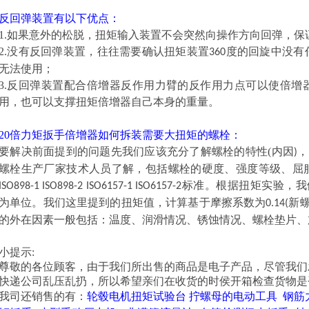
反回弹装置有以下优点：
1.如果意外的松脱，扭矩输入装置不会突然向操作方向回弹，
2.没有反回弹装置，往往需要确认扭矩装置
度的回旋中没有
360
无法使用；
3.反回弹装置配合倍增器反作用力臂的反作用力点可以使倍增
用，也可以支撑扭矩倍增器自己本身的重量。
20倍力矩扳手倍增器
如何拆装需要大扭矩的螺栓：
要解决前面提到的问题先我们应该充分了解螺栓的特性(内因
，
)
螺栓生产厂家技术人员了解，包括螺栓的硬度、强度等级、屈
标准。根据扭矩实验，我
ISO898-1 ISO898-2 ISO6157-1 ISO6157-2
为单位。我们这里提到的扭矩值，计算基于摩擦系数为
新
0.14(
的外在因素一般包括：温度、润滑情况、锈蚀情况、螺栓垫片、
小提示:
尊敬的各位顾客，由于我们所出售的商品是电子产品，尽管我们
快递公司乱压乱扔，所以希望亲们在收货的时侯开箱检查货物是
我司还销售的有：
轮毂电机扭矩试验台
拧螺母的电动工具
钢筋