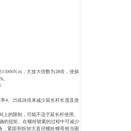
000N.m，大放大倍数为
倍，使操
28
。
%
倍率
、
或
倍来减少延长杆长度及使
4
25
28
为空间上的限制，可能不适于延长杆使用。
得准确的扭矩。在螺栓锁紧的过程中可减少
场，紧固和拆卸大直径螺栓螺母相当困