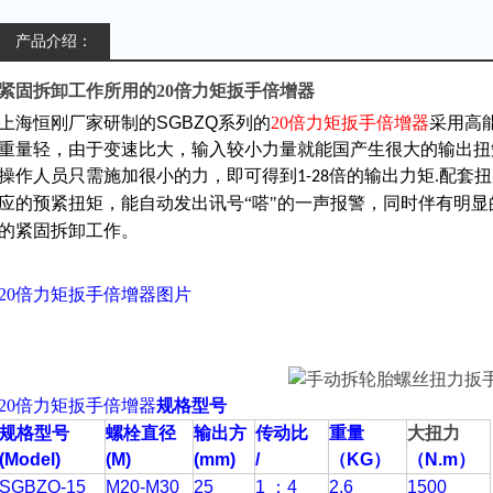
产品介绍：
紧固拆卸工作所用的20倍力矩扳手倍增器
上海恒刚厂家研制的
SGBZQ
系列的
20倍力矩扳手倍增器
采用高
重量轻，由于变速比大，输入较小力量就能国产生很大的输出扭矩
操作人员只需施加很小的力，即可得到
倍的输出力矩
配套扭
1-28
.
应的预紧扭矩，能自动发出讯号“嗒"的一声报警，同时伴有明显
的紧固拆卸工作。
20倍力矩扳手倍增器图片
20倍力矩扳手倍增器
规格型号
规格型号
螺栓直径
输出方
传动比
重量
大扭力
(Model)
(M)
(mm)
/
（KG）
（N.m）
SGBZQ-15
M20-M30
25
1 ：4
2.6
1500