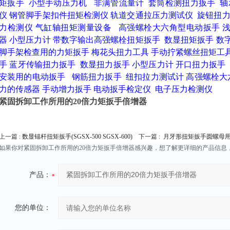
矩扳手
小型手动压力机
非满管流量计
套筒检测扭力扳手
轴
仪
钢管脚手架扣件扭矩检测仪
轨道交通拉压力测试仪
旋钮扭
力检测仪
气缸轴扭矩测量设备
高强螺栓大六角型电动扳手
器
小型压力计
带数字输出高强螺栓扭矩扳手
数显扭矩扳手
数
脚手架检查用的力矩扳手
梅花头扭力工具
手动拧紧螺丝扭矩工
手
蓝牙传输扭力扳手
数显扭力扳手
小型压力计
开口扭力扳手
安装用的电动扳手
钢筋扭力扳手
纽扣拉力测试计
高强螺栓大
力的传感器
手动增力扳手
电动扳手检定仪
电子压力检测仪
紧固拆卸工作所用的20倍力矩扳手倍增器
上一篇 :
数显锚杆扭矩扳手(SGSX-500 SGSX-600)
下一篇 :
月牙形扭矩扳手圆螺母
如果你对紧固拆卸工作所用的20倍力矩扳手倍增器感兴趣，想了解更详细的产品信息
产品：
您的单位：