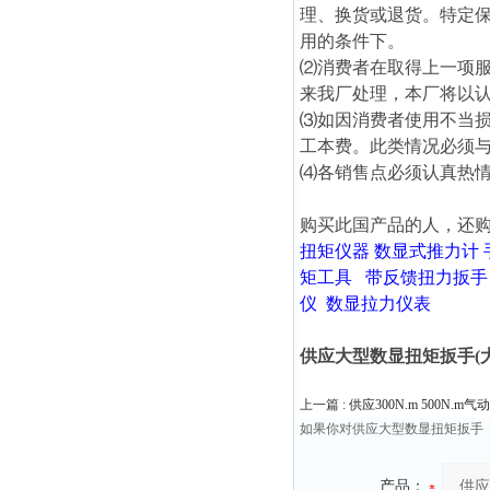
理、换货或退货。特定
用的条件下。
⑵消费者在取得上一项服
来我厂处理，本厂将以
⑶如因消费者使用不当
工本费。此类情况必须
⑷各销售点必须认真热
购买此国产品的人，还
扭矩仪器
数显式推力计
矩工具
带反馈扭力扳手
仪
数显拉力仪表
供应大型数显扭矩扳手(
上一篇 :
供应300N.m 500N.
如果你对供应大型数显扭矩扳手
产品：