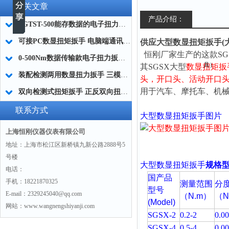
相关文章
产品介绍：
SGTST-500能存数据的电子扭力扳手 带工作记录的智能扭力扳手厂家
可接PC数显扭矩扳手 电脑端通讯力矩扳手 数据上传电脑电子扭力扳手厂家
供应大型数显扭矩扳手(
恒刚
厂家生产的这款
S
0-500Nm数据传输款电子扭力扳手,信号输出追溯扭矩值的扭矩扳手
其
SGSX
大型
数显扭矩扳
装配检测两用数显扭力扳手 三模式切换扭矩扳手 工业紧固测量力矩扳手品牌
头，
开口头、活动开口
用于汽车、摩托车、机
双向检测式扭矩扳手 正反双向扭力测试检测扳手 正旋反旋力矩扳手厂家
联系方式
大型
数显扭矩扳手图片
上海恒刚仪器仪表有限公司
地址：上海市松江区新桥镇九新公路2888号5
号楼
大型数显扭矩扳手
规格
电话：
国产品
手机：18221870325
测量范围
分
型号
E-mail：2329245040@qq.com
（N.m
）
（N
(Model)
网站：www.wangnengshiyanji.com
SGSX-2
0.2-2
0.0
SGSX-4
0.5-4
0.0