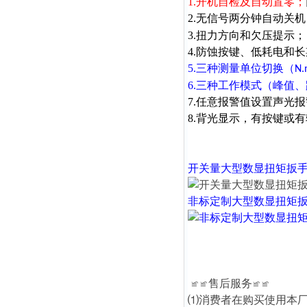
1.开机自检及自动置零；
2.无信号两分钟自动关
3.扭力方向和欠压提示；
4.防蚀按键、低耗电和
5.三种测量单位切换（
N.
6.三种工作模式（峰值
7.任意报警值设置声光
8.背光显示，有按键或
开关量大型数显扭矩扳
非标定制大型数显扭矩
≌≌售后服务≌≌
⑴消费者在购买使用本